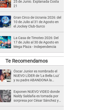
25 de Junio. Explanada Costa
21
Gran Circo de Ucrania 2026: del
10 de Julio al 31 de Agosto en
el Jockey Club-Surco
La Casa de Timoteo 2026: Del
17 de Julio al 30 de Agosto en
Mega Plaza - Independencia
Te Recomendamos
Óscar Junior es nombrado el
NUEVO LÍDER de 'La Bella Luz'
y su padre ABANDONA la
orquesta tras caso Naldy
Saldaña: "Son errores..."
Exponen NUEVO VIDEO donde
Naldy Saldaña es tomada por
sorpresa por César Sánchez y
ella evidencia su REACCIÓN: Le
agarró la mano