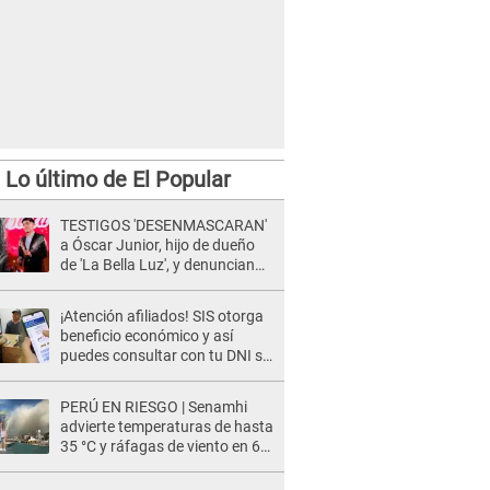
Lo último de El Popular
TESTIGOS 'DESENMASCARAN'
a Óscar Junior, hijo de dueño
de 'La Bella Luz', y denuncian
maltratos en la orquesta: "Los
humilla..."
¡Atención afiliados! SIS otorga
beneficio económico y así
puedes consultar con tu DNI si
te corresponde
PERÚ EN RIESGO | Senamhi
advierte temperaturas de hasta
35 °C y ráfagas de viento en 6
regiones del país