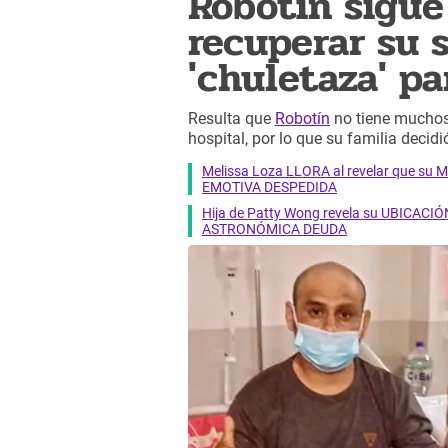
Robotín sigue
recuperar su 
'chuletaza' pa
Resulta que
Robotín
no tiene muchos 
hospital, por lo que su familia decid
Melissa Loza LLORA al revelar que su M
EMOTIVA DESPEDIDA
Hija de Patty Wong revela su UBICACIÓN
ASTRONÓMICA DEUDA