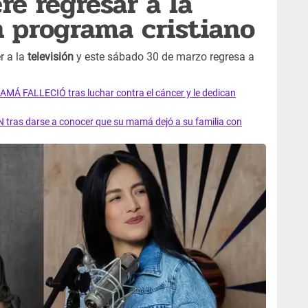
re regresar a la
n programa cristiano
r a la
televisión
y este sábado 30 de marzo regresa a
AMÁ FALLECIÓ tras luchar contra el cáncer y le dedican
 tras darse a conocer que su mamá dejó a su familia con