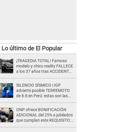
Lo último de El Popular
¡TRAGEDIA TOTAL! Famoso
modelo y chico reality FALLECE
a los 37 años tras ACCIDENTE
durante la grabación de un
comercial
SILENCIO SÍSMICO | IGP
advierte posible TERREMOTO
de 8.8 en Perú: estas son las
zonas más expuestas
ONP ofrece BONIFICACIÓN
ADICIONAL del 25% a jubilados
que cumplan este REQUISITO:
revisa si accedes aquí