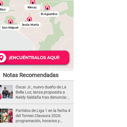
Notas Recomendadas
Óscar Jr., nuevo dueño de La
Bella Luz, lanza propuesta a
Naldy Saldaña tras denuncia:
“Va a haber otro tipo de ley”
Partidos de Liga 1 en la fecha 4
del Torneo Clausura 2026:
programación, horarios y
dónde ver