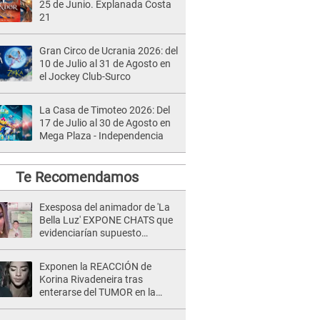
25 de Junio. Explanada Costa
21
Gran Circo de Ucrania 2026: del
10 de Julio al 31 de Agosto en
el Jockey Club-Surco
La Casa de Timoteo 2026: Del
17 de Julio al 30 de Agosto en
Mega Plaza - Independencia
Te Recomendamos
Exesposa del animador de 'La
Bella Luz' EXPONE CHATS que
evidenciarían supuesto
romance clandestino con Naldy
Saldaña, pese a tener pareja
Exponen la REACCIÓN de
Korina Rivadeneira tras
enterarse del TUMOR en la
cabeza de Mario Hart: "Ella
estaba muy..."