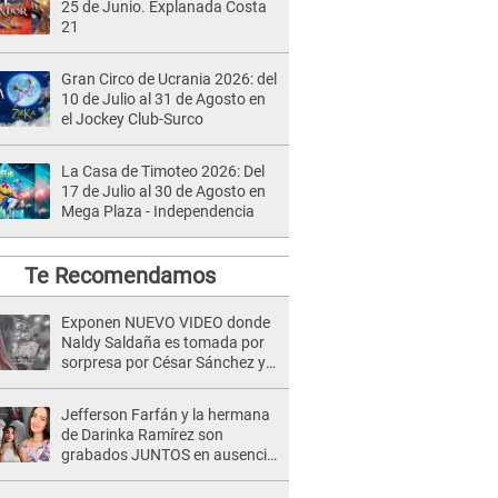
25 de Junio. Explanada Costa
21
Gran Circo de Ucrania 2026: del
10 de Julio al 31 de Agosto en
el Jockey Club-Surco
La Casa de Timoteo 2026: Del
17 de Julio al 30 de Agosto en
Mega Plaza - Independencia
Te Recomendamos
Exponen NUEVO VIDEO donde
Naldy Saldaña es tomada por
sorpresa por César Sánchez y
ella evidencia su REACCIÓN: Le
agarró la mano
Jefferson Farfán y la hermana
de Darinka Ramírez son
grabados JUNTOS en ausencia
de Xiomy Kanashiro: "Siempre
va acompañada..."