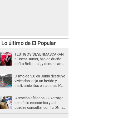
Lo último de El Popular
TESTIGOS 'DESENMASCARAN'
a Óscar Junior, hijo de dueño
de 'La Bella Luz', y denuncian
maltratos en la orquesta: "Los
humilla..."
Sismo de 5.0 en Junín destruye
viviendas, deja un herido y
deslizamientos en laderas: IGP
alerta sobre posibles réplicas
¡Atención afiliados! SIS otorga
beneficio económico y así
puedes consultar con tu DNI si
te corresponde