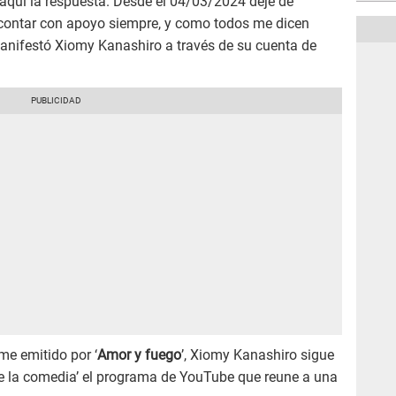
 aquí la respuesta. Desde el 04/03/2024 dejé de
 contar con apoyo siempre, y como todos me dicen
anifestó Xiomy Kanashiro a través de su cuenta de
rme emitido por ‘
Amor y fuego
’, Xiomy Kanashiro sigue
de la comedia’ el programa de YouTube que reune a una