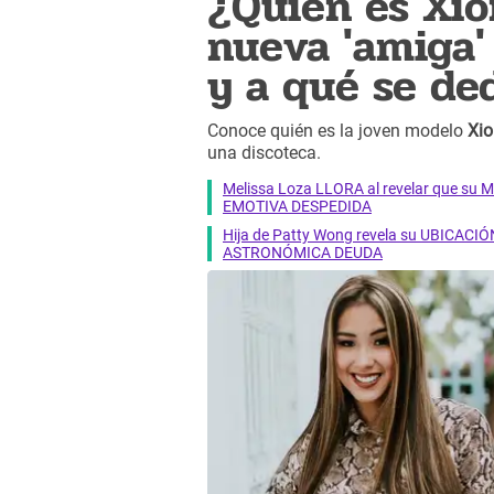
¿Quién es Xio
nueva 'amiga'
y a qué se de
Conoce quién es la joven modelo
Xi
una discoteca.
Melissa Loza LLORA al revelar que su M
EMOTIVA DESPEDIDA
Hija de Patty Wong revela su UBICACIÓN
ASTRONÓMICA DEUDA