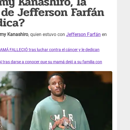
my Kanashiro, la
 de Jefferson Farfán
dica?
omy Kanashiro
, quien estuvo con
Jefferson Farfán
en
AMÁ FALLECIÓ tras luchar contra el cáncer y le dedican
 tras darse a conocer que su mamá dejó a su familia con