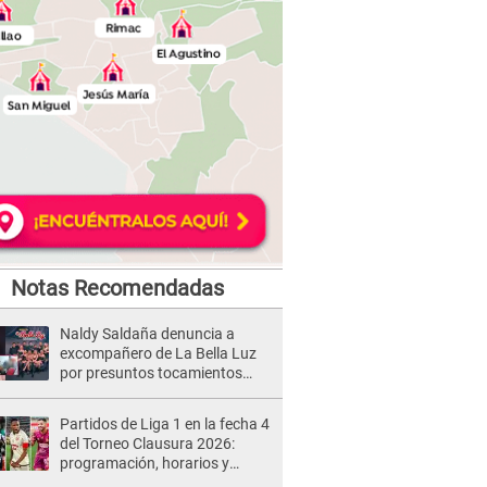
Notas Recomendadas
Naldy Saldaña denuncia a
excompañero de La Bella Luz
por presuntos tocamientos
indebidos e intento de besarla
Partidos de Liga 1 en la fecha 4
del Torneo Clausura 2026:
programación, horarios y
dónde ver