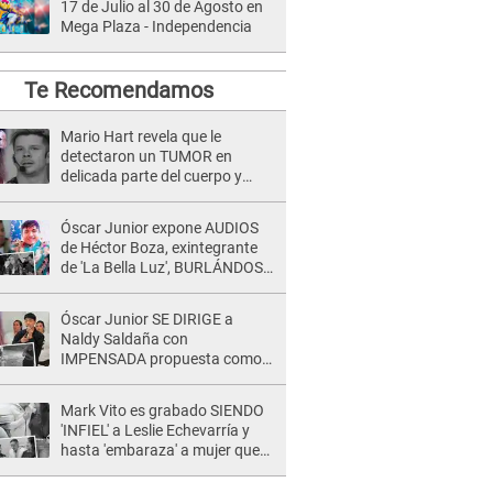
17 de Julio al 30 de Agosto en
Mega Plaza - Independencia
Te Recomendamos
Mario Hart revela que le
detectaron un TUMOR en
delicada parte del cuerpo y
expone diagnóstico: "Dolores
muy fuertes..."
Óscar Junior expone AUDIOS
de Héctor Boza, exintegrante
de 'La Bella Luz', BURLÁNDOSE
de Anely Dávila tras acusarlo
de maltrato: "Grábame..."
Óscar Junior SE DIRIGE a
Naldy Saldaña con
IMPENSADA propuesta como
nuevo líder de 'La Bella Luz' tras
denuncia: "Otro tipo de ley..."
Mark Vito es grabado SIENDO
'INFIEL' a Leslie Echevarría y
hasta 'embaraza' a mujer que
sería su AMANTE: "¡Eres un
desgraciado! "