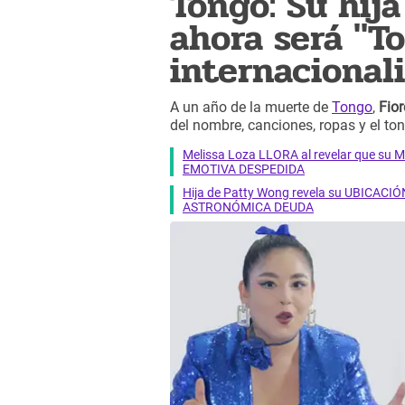
Tongo: Su hija
ahora será "To
internacional
A un año de la muerte de
Tongo
,
Fior
del nombre, canciones, ropas y el to
Melissa Loza LLORA al revelar que su M
EMOTIVA DESPEDIDA
Hija de Patty Wong revela su UBICACIÓN
ASTRONÓMICA DEUDA