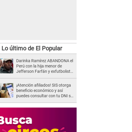
Lo último de El Popular
Darinka Ramírez ABANDONA el
Perú con la hija menor de
Jefferson Farfán y exfutbolista
REACCIONA: "A ti que..."
¡Atención afiliados! SIS otorga
beneficio económico y así
puedes consultar con tu DNI si
te corresponde