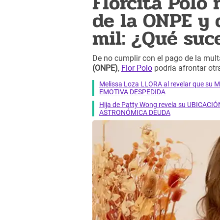
Florcita Polo 
de la ONPE y 
mil: ¿Qué suc
De no cumplir con el pago de la mul
(ONPE)
,
Flor Polo
podría afrontar otr
Melissa Loza LLORA al revelar que su M
EMOTIVA DESPEDIDA
Hija de Patty Wong revela su UBICACIÓN
ASTRONÓMICA DEUDA