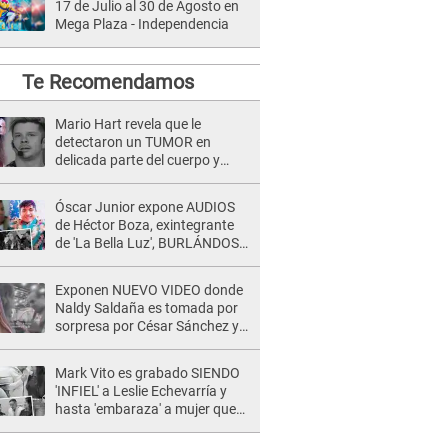
17 de Julio al 30 de Agosto en
Mega Plaza - Independencia
Te Recomendamos
Mario Hart revela que le
detectaron un TUMOR en
delicada parte del cuerpo y
expone diagnóstico: "Dolores
muy fuertes..."
Óscar Junior expone AUDIOS
de Héctor Boza, exintegrante
de 'La Bella Luz', BURLÁNDOSE
de Anely Dávila tras acusarlo
de maltrato: "Grábame..."
Exponen NUEVO VIDEO donde
Naldy Saldaña es tomada por
sorpresa por César Sánchez y
ella evidencia su REACCIÓN: Le
agarró la mano
Mark Vito es grabado SIENDO
'INFIEL' a Leslie Echevarría y
hasta 'embaraza' a mujer que
sería su AMANTE: "¡Eres un
desgraciado! "