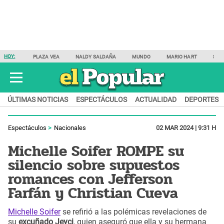
HOY:
PLAZA VEA
NALDY SALDAÑA
MUNDO
MARIO HART
SAM
ÚLTIMAS NOTICIAS
ESPECTÁCULOS
ACTUALIDAD
DEPORTES
Espectáculos
Nacionales
02 MAR 2024 | 9:31 H
Michelle Soifer ROMPE su
silencio sobre supuestos
romances con Jefferson
Farfán y Christian Cueva
Michelle Soifer
se refirió a las polémicas revelaciones de
su
excuñado Jeyci
, quien aseguró que ella y su hermana