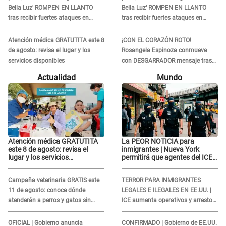
Bella Luz' ROMPEN EN LLANTO
Bella Luz' ROMPEN EN LLANTO
tras recibir fuertes ataques en
tras recibir fuertes ataques en
redes por DENUNCIA de acoso
redes por DENUNCIA de acoso
contra Naldy Saldaña
contra Naldy Saldaña
Atención médica GRATUTITA este 8
¡CON EL CORAZÓN ROTO!
de agosto: revisa el lugar y los
Rosangela Espinoza conmueve
servicios disponibles
con DESGARRADOR mensaje tras
terrible pérdida: "Descansa en
Actualidad
Mundo
paz..."
Atención médica GRATUTITA
La PEOR NOTICIA para
este 8 de agosto: revisa el
inmigrantes | Nueva York
lugar y los servicios
permitirá que agentes del ICE
disponibles
si puedan CUBRIRSE EL
ROSTRO
Campaña veterinaria GRATIS este
TERROR PARA INMIGRANTES
11 de agosto: conoce dónde
LEGALES E ILEGALES EN EE.UU. |
atenderán a perros y gatos sin
ICE aumenta operativos y arrestos
costo
a extranjeros en aeropuertos
OFICIAL | Gobierno anuncia
CONFIRMADO | Gobierno de EE.UU.