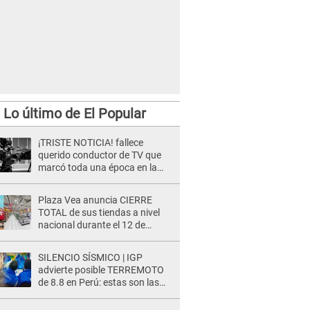
Lo último de El Popular
¡TRISTE NOTICIA! fallece
querido conductor de TV que
marcó toda una época en la
pantalla chica, así fue su
repentino adiós
Plaza Vea anuncia CIERRE
TOTAL de sus tiendas a nivel
nacional durante el 12 de
agosto por este MOTIVO
SILENCIO SÍSMICO | IGP
advierte posible TERREMOTO
de 8.8 en Perú: estas son las
zonas más expuestas