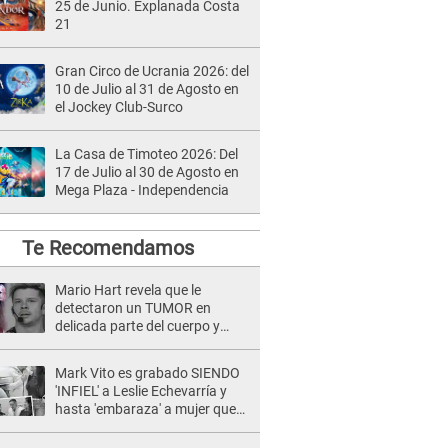
25 de Junio. Explanada Costa
21
Gran Circo de Ucrania 2026: del
10 de Julio al 31 de Agosto en
el Jockey Club-Surco
La Casa de Timoteo 2026: Del
17 de Julio al 30 de Agosto en
Mega Plaza - Independencia
Te Recomendamos
Mario Hart revela que le
detectaron un TUMOR en
delicada parte del cuerpo y
expone diagnóstico: "Dolores
muy fuertes..."
Mark Vito es grabado SIENDO
'INFIEL' a Leslie Echevarría y
hasta 'embaraza' a mujer que
sería su AMANTE: "¡Eres un
desgraciado! "