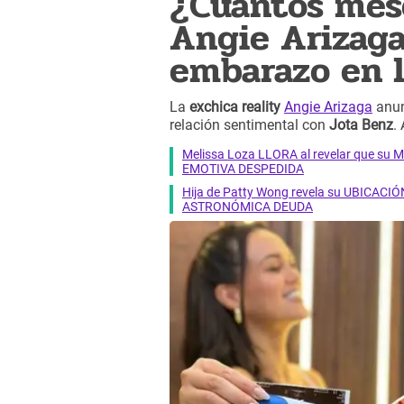
¿Cuántos mes
Angie Arizaga
embarazo en l
La
exchica reality
Angie Arizaga
anun
relación sentimental con
Jota Benz
.
Melissa Loza LLORA al revelar que su M
EMOTIVA DESPEDIDA
Hija de Patty Wong revela su UBICACIÓN
ASTRONÓMICA DEUDA