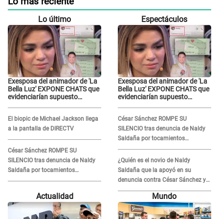
Lo más reciente
Lo último
Espectáculos
Exesposa del animador de 'La
Exesposa del animador de 'La
Bella Luz' EXPONE CHATS que
Bella Luz' EXPONE CHATS que
evidenciarían supuesto
evidenciarían supuesto
romance clandestino con
romance clandestino con
Naldy Saldaña, pese a tener
Naldy Saldaña, pese a tener
El biopic de Michael Jackson llega
César Sánchez ROMPE SU
pareja
pareja
a la pantalla de DIRECTV
SILENCIO tras denuncia de Naldy
Saldaña por tocamientos
indebidos: "Pido respetar la
César Sánchez ROMPE SU
presunción de inocencia"
SILENCIO tras denuncia de Naldy
¿Quién es el novio de Naldy
Saldaña por tocamientos
Saldaña que la apoyó en su
indebidos: "Pido respetar la
denuncia contra César Sánchez y
presunción de inocencia"
confrontó al dueño de 'La Bella
Actualidad
Mundo
Luz'?