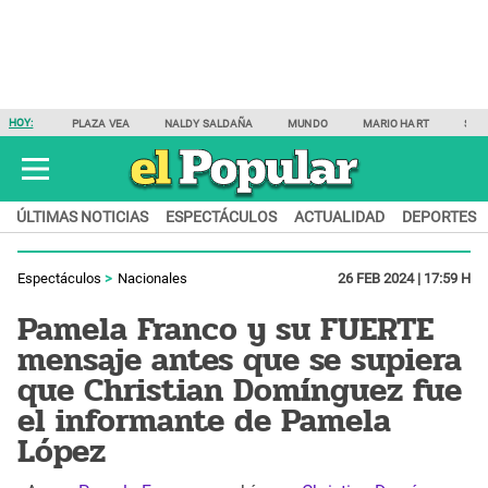
HOY:
PLAZA VEA
NALDY SALDAÑA
MUNDO
MARIO HART
SAM
ÚLTIMAS NOTICIAS
ESPECTÁCULOS
ACTUALIDAD
DEPORTES
Espectáculos
Nacionales
26 FEB 2024 | 17:59 H
Pamela Franco y su FUERTE
mensaje antes que se supiera
que Christian Domínguez fue
el informante de Pamela
López