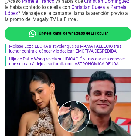
¿Acaso
Pamela Franco
ya sabía que
Christian Domínguez
le había contado lo de ella con
Christian Cueva
a
Pamela
López
? Mensaje de la cantante llama la atención previo a
la promo de 'Magaly TV La Firme'.
Únete al canal de Whatsapp de El Popular
Melissa Loza LLORA al revelar que su MAMÁ FALLECIÓ tras
luchar contra el cáncer y le dedican EMOTIVA DESPEDIDA
Hija de Patty Wong revela su UBICACIÓN tras darse a conocer
que su mamá dejó a su familia con ASTRONÓMICA DEUDA