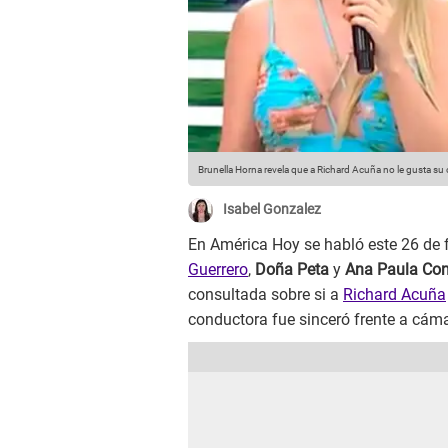
Brunella Horna revela que a Richard Acuña no le gusta su
Isabel Gonzalez
En América Hoy se habló este 26 de f
Guerrero
,
Doña Peta
y
Ana Paula Con
consultada sobre si a
Richard Acuña
conductora fue sinceró frente a cám