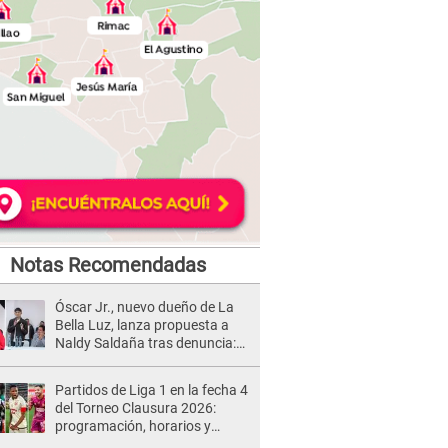
Notas Recomendadas
Óscar Jr., nuevo dueño de La
Bella Luz, lanza propuesta a
Naldy Saldaña tras denuncia:
“Va a haber otro tipo de ley”
Partidos de Liga 1 en la fecha 4
del Torneo Clausura 2026:
programación, horarios y
dónde ver