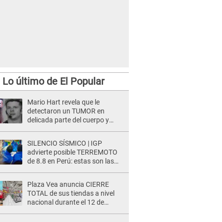
Lo último de El Popular
Mario Hart revela que le
detectaron un TUMOR en
delicada parte del cuerpo y
expone diagnóstico: "Dolores
muy fuertes..."
SILENCIO SÍSMICO | IGP
advierte posible TERREMOTO
de 8.8 en Perú: estas son las
zonas más expuestas
Plaza Vea anuncia CIERRE
TOTAL de sus tiendas a nivel
nacional durante el 12 de
agosto por este MOTIVO