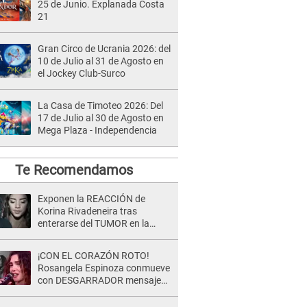
25 de Junio. Explanada Costa
21
Gran Circo de Ucrania 2026: del
10 de Julio al 31 de Agosto en
el Jockey Club-Surco
La Casa de Timoteo 2026: Del
17 de Julio al 30 de Agosto en
Mega Plaza - Independencia
Te Recomendamos
Exponen la REACCIÓN de
Korina Rivadeneira tras
enterarse del TUMOR en la
cabeza de Mario Hart: "Ella
estaba muy..."
¡CON EL CORAZÓN ROTO!
Rosangela Espinoza conmueve
con DESGARRADOR mensaje
tras terrible pérdida: "Descansa
en paz..."