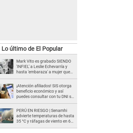
Lo último de El Popular
Mark Vito es grabado SIENDO
'INFIEL' a Leslie Echevarría y
hasta 'embaraza' a mujer que
sería su AMANTE: "¡Eres un
desgraciado! "
¡Atención afiliados! SIS otorga
beneficio económico y así
puedes consultar con tu DNI si
te corresponde
PERÚ EN RIESGO | Senamhi
advierte temperaturas de hasta
35 °C y ráfagas de viento en 6
regiones del país