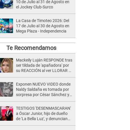
10 de Julio al 31 de Agosto en
el Jockey Club-Surco
La Casa de Timoteo 2026: Del
17 de Julio al 30 de Agosto en
Mega Plaza - Independencia
Te Recomendamos
Mackeily Luján RESPONDE tras
ser tildada de 'apañadora' por
su REACCIÓN al ver LLORAR a
Naldy Saldaña tras acoso: "No
sabía la magnitud"
Exponen NUEVO VIDEO donde
Naldy Saldaña es tomada por
sorpresa por César Sánchez y
ella evidencia su REACCIÓN: Le
agarró la mano
TESTIGOS 'DESENMASCARAN'
a Óscar Junior, hijo de dueño
de 'La Bella Luz', y denuncian
maltratos en la orquesta: "Los
humilla..."