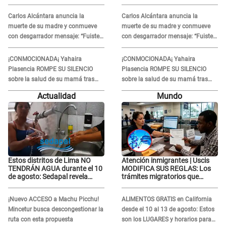
contra el exdirector César
contra el exdirector César
Sánchez
Sánchez
Carlos Alcántara anuncia la
Carlos Alcántara anuncia la
muerte de su madre y conmueve
muerte de su madre y conmueve
con desgarrador mensaje: “Fuiste
con desgarrador mensaje: “Fuiste
una gran mujer”
una gran mujer”
¡CONMOCIONADA¡ Yahaira
¡CONMOCIONADA¡ Yahaira
Plasencia ROMPE SU SILENCIO
Plasencia ROMPE SU SILENCIO
sobre la salud de su mamá tras
sobre la salud de su mamá tras
APARECER en centro oncológico:
APARECER en centro oncológico:
Actualidad
Mundo
“La oración tiene poder”
“La oración tiene poder”
Estos distritos de Lima NO
Atención inmigrantes | Uscis
TENDRÁN AGUA durante el 10
MODIFICA SUS REGLAS: Los
de agosto: Sedapal revela
trámites migratorios que
horarios oficiales
podrían necesitar tu prueba de
ADN
¡Nuevo ACCESO a Machu Picchu!
ALIMENTOS GRATIS en California
Mincetur busca descongestionar la
desde el 10 al 13 de agosto: Estos
ruta con esta propuesta
son los LUGARES y horarios para