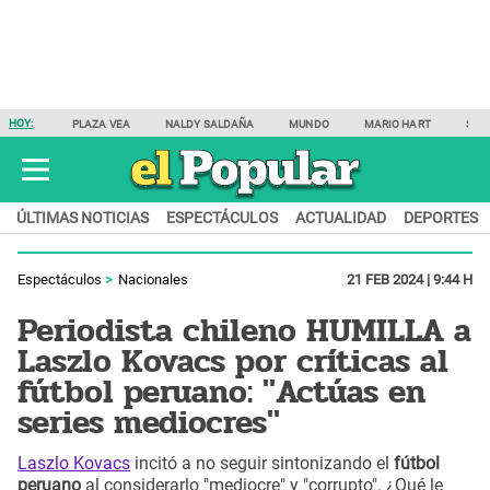
HOY:
PLAZA VEA
NALDY SALDAÑA
MUNDO
MARIO HART
SAM
ÚLTIMAS NOTICIAS
ESPECTÁCULOS
ACTUALIDAD
DEPORTES
Espectáculos
Nacionales
21 FEB 2024 | 9:44 H
Periodista chileno HUMILLA a
Laszlo Kovacs por críticas al
fútbol peruano: "Actúas en
series mediocres"
Laszlo Kovacs
incitó a no seguir sintonizando el
fútbol
peruano
al considerarlo "mediocre" y "corrupto". ¿Qué le