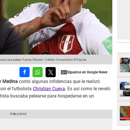
a por sus peleas.
Fuente: Difusión
-
Crédito: Composición El Popular
y Medina
contó algunas infidencias que le realizó
on el futbolista
Christian Cueva
. Es así como le reveló
rtista buscaba pelearse para hospedarse en un