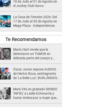
10 de Julio al 31 de Agosto en
el Jockey Club-Surco
La Casa de Timoteo 2026: Del
17 de Julio al 30 de Agosto en
Mega Plaza - Independencia
Te Recomendamos
Mario Hart revela que le
detectaron un TUMOR en
delicada parte del cuerpo y
expone diagnóstico: "Dolores
muy fuertes..."
Óscar Junior expone AUDIOS
de Héctor Boza, exintegrante
de 'La Bella Luz', BURLÁNDOSE
de Anely Dávila tras acusarlo
de maltrato: "Grábame..."
Mark Vito es grabado SIENDO
'INFIEL' a Leslie Echevarría y
hasta 'embaraza' a mujer que
sería su AMANTE: "¡Eres un
desgraciado! "