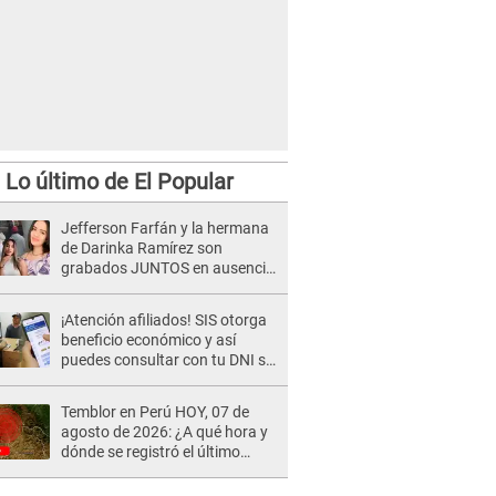
Lo último de El Popular
Jefferson Farfán y la hermana
de Darinka Ramírez son
grabados JUNTOS en ausencia
de Xiomy Kanashiro: "Siempre
va acompañada..."
¡Atención afiliados! SIS otorga
beneficio económico y así
puedes consultar con tu DNI si
te corresponde
Temblor en Perú HOY, 07 de
agosto de 2026: ¿A qué hora y
dónde se registró el último
sismo, según IGP?