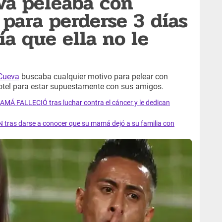
va peleaba con
para perderse 3 días
ía que ella no le
 Cueva
buscaba cualquier motivo para pelear con
hotel para estar supuestamente con sus amigos.
AMÁ FALLECIÓ tras luchar contra el cáncer y le dedican
 tras darse a conocer que su mamá dejó a su familia con