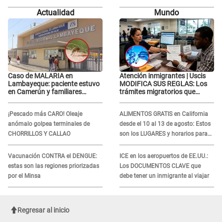
recibir la ayuda
novio con animador de 'La Bella
Actualidad
Mundo
Luz': "Un día..."
Caso de MALARIA en
Atención inmigrantes | Uscis
Lambayeque: paciente estuvo
MODIFICA SUS REGLAS: Los
en Camerún y familiares
trámites migratorios que
denuncian demora en
podrían necesitar tu prueba de
tratamiento
ADN
¡Pescado más CARO! Oleaje
ALIMENTOS GRATIS en California
anómalo golpea terminales de
desde el 10 al 13 de agosto: Estos
CHORRILLOS Y CALLAO
son los LUGARES y horarios para
recibir la ayuda
Vacunación CONTRA el DENGUE:
ICE en los aeropuertos de EE.UU.:
estas son las regiones priorizadas
Los DOCUMENTOS CLAVE que
por el Minsa
debe tener un inmigrante al viajar
Regresar al inicio