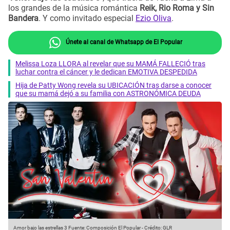
los grandes de la música romántica
Reik, Rio Roma y Sin
Bandera
. Y como invitado especial
Ezio Oliva
.
Únete al canal de Whatsapp de El Popular
Melissa Loza LLORA al revelar que su MAMÁ FALLECIÓ tras
luchar contra el cáncer y le dedican EMOTIVA DESPEDIDA
Hija de Patty Wong revela su UBICACIÓN tras darse a conocer
que su mamá dejó a su familia con ASTRONÓMICA DEUDA
Amor bajo las estrellas 3
Fuente: Composición El Popular
-
Crédito: GLR