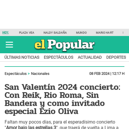
HOY:
PLAZA VEA
NALDY SALDAÑA
MUNDO
MARIO HART
SAM
ÚLTIMAS NOTICIAS
ESPECTÁCULOS
ACTUALIDAD
DEPORTES
Espectáculos
Nacionales
08 FEB 2024 | 12:17 H
San Valentín 2024 concierto:
Con Reik, Rio Roma, Sin
Bandera y como invitado
especial Ezio Oliva
Faltan muy pocos días, para el esperadísimo concierto
"
Amor bajo las estrellas 3
", que traerá de vuelta a Lima a