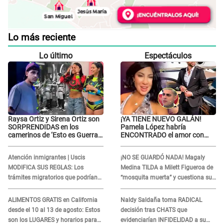
Lo más reciente
Lo último
Espectáculos
Raysa Ortiz y Sirena Ortiz son
¡YA TIENE NUEVO GALÁN!
SORPRENDIDAS en los
Pamela López habría
camerinos de ‘Esto es Guerra’
ENCONTRADO el amor con
tras FUERTE
joven empresario y Pati Lorena
ENFRENTAMIENTO con
la ECHA en VIVO
Atención inmigrantes | Uscis
¡NO SE GUARDÓ NADA! Magaly
Gabriel Moisés: “Gracias”
MODIFICA SUS REGLAS: Los
Medina TILDA a Milett Figueroa de
trámites migratorios que podrían
“mosquita muerta” y cuestiona su
necesitar tu prueba de ADN
RECONCILIACIÓN con Marcelo
Tinelli en TV argentina
ALIMENTOS GRATIS en California
Naldy Saldaña toma RADICAL
desde el 10 al 13 de agosto: Estos
decisión tras CHATS que
son los LUGARES y horarios para
evidenciarían INFIDELIDAD a su