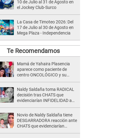
10 de Julio al 31 de Agosto en
el Jockey Club-Surco
La Casa de Timoteo 2026: Del
17 de Julio al 30 de Agosto en
Mega Plaza - Independencia
Te Recomendamos
Mamá de Yahaira Plasencia
aparece como paciente de
centro ONCOLÓGICO y su
hermano lanza DESGARRADOR
mensaje: "Hoy fue la última..."
Naldy Saldaña toma RADICAL
decisión tras CHATS que
evidenciarían INFIDELIDAD a
su novio con animador de 'La
Bella Luz': "Un día..."
Novio de Naldy Saldaña tiene
DESGARRADORA reacción ante
CHATS que evidenciarían
INFIDELIDAD con animador de
'La Bella Luz': "Se puso..."