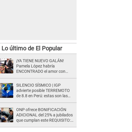
Lo último de El Popular
¡YA TIENE NUEVO GALÁN!
Pamela López habría
ENCONTRADO el amor con
joven empresario y Pati Lorena
la ECHA en VIVO
SILENCIO SÍSMICO | IGP
advierte posible TERREMOTO
de 8.8 en Perú: estas son las
zonas más expuestas
ONP ofrece BONIFICACIÓN
ADICIONAL del 25% a jubilados
que cumplan este REQUISITO:
revisa si accedes aquí