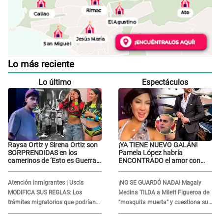
Lo más reciente
Lo último
Espectáculos
Raysa Ortiz y Sirena Ortiz son
¡YA TIENE NUEVO GALÁN!
SORPRENDIDAS en los
Pamela López habría
camerinos de ‘Esto es Guerra’
ENCONTRADO el amor con
tras FUERTE
joven empresario y Pati Lorena
ENFRENTAMIENTO con
la ECHA en VIVO
Atención inmigrantes | Uscis
¡NO SE GUARDÓ NADA! Magaly
Gabriel Moisés: “Gracias”
MODIFICA SUS REGLAS: Los
Medina TILDA a Milett Figueroa de
trámites migratorios que podrían
“mosquita muerta” y cuestiona su
necesitar tu prueba de ADN
RECONCILIACIÓN con Marcelo