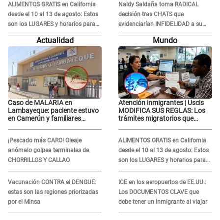
Tinelli en TV argentina
ALIMENTOS GRATIS en California
Naldy Saldaña toma RADICAL
desde el 10 al 13 de agosto: Estos
decisión tras CHATS que
son los LUGARES y horarios para
evidenciarían INFIDELIDAD a su
recibir la ayuda
novio con animador de 'La Bella
Actualidad
Mundo
Luz': "Un día..."
Caso de MALARIA en
Atención inmigrantes | Uscis
Lambayeque: paciente estuvo
MODIFICA SUS REGLAS: Los
en Camerún y familiares
trámites migratorios que
denuncian demora en
podrían necesitar tu prueba de
tratamiento
ADN
¡Pescado más CARO! Oleaje
ALIMENTOS GRATIS en California
anómalo golpea terminales de
desde el 10 al 13 de agosto: Estos
CHORRILLOS Y CALLAO
son los LUGARES y horarios para
recibir la ayuda
Vacunación CONTRA el DENGUE:
ICE en los aeropuertos de EE.UU.:
estas son las regiones priorizadas
Los DOCUMENTOS CLAVE que
por el Minsa
debe tener un inmigrante al viajar