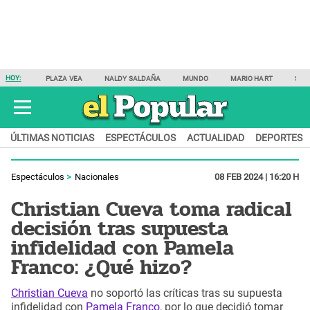
HOY:
PLAZA VEA
NALDY SALDAÑA
MUNDO
MARIO HART
SAM
ÚLTIMAS NOTICIAS
ESPECTÁCULOS
ACTUALIDAD
DEPORTES
Espectáculos
Nacionales
08 FEB 2024 | 16:20 H
Christian Cueva toma radical
decisión tras supuesta
infidelidad con Pamela
Franco: ¿Qué hizo?
Christian Cueva
no soportó las críticas tras su supuesta
infidelidad con
Pamela Franco
, por lo que decidió tomar