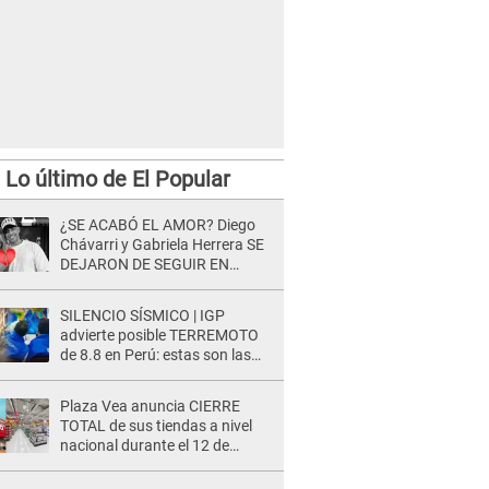
Lo último de El Popular
¿SE ACABÓ EL AMOR? Diego
Chávarri y Gabriela Herrera SE
DEJARON DE SEGUIR EN
INSTAGRAM y él ANUNCIÓ SU
RENUNCIA A SU PODCAST
SILENCIO SÍSMICO | IGP
advierte posible TERREMOTO
de 8.8 en Perú: estas son las
zonas más expuestas
Plaza Vea anuncia CIERRE
TOTAL de sus tiendas a nivel
nacional durante el 12 de
agosto por este MOTIVO