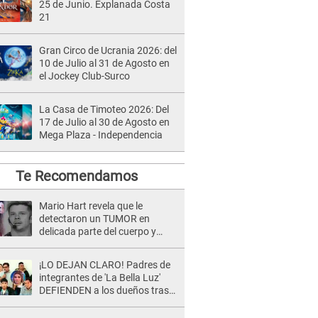
25 de Junio. Explanada Costa
21
Gran Circo de Ucrania 2026: del
10 de Julio al 31 de Agosto en
el Jockey Club-Surco
La Casa de Timoteo 2026: Del
17 de Julio al 30 de Agosto en
Mega Plaza - Independencia
Te Recomendamos
Mario Hart revela que le
detectaron un TUMOR en
delicada parte del cuerpo y
expone diagnóstico: "Dolores
muy fuertes..."
¡LO DEJAN CLARO! Padres de
integrantes de 'La Bella Luz'
DEFIENDEN a los dueños tras
denuncia: “Nunca vimos
nada...”