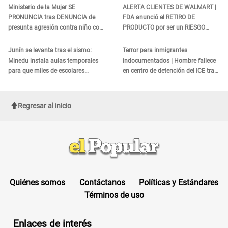
Miraflores
COBROS
Ministerio de la Mujer SE
ALERTA CLIENTES DE WALMART |
PRONUNCIA tras DENUNCIA de
FDA anunció el RETIRO DE
presunta agresión contra niño con
PRODUCTO por ser un RIESGO
autismo en Surco
MORTAL para consumidores: ¿Cuál
es?
Junín se levanta tras el sismo:
Terror para inmigrantes
Minedu instala aulas temporales
indocumentados | Hombre fallece
para que miles de escolares
en centro de detención del ICE tras
vuelvan a clases
sufrir una "emergencia médica"
Regresar al inicio
Quiénes somos
Contáctanos
Políticas y Estándares
Términos de uso
Enlaces de interés