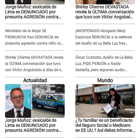
Jorge Muñoz: exalcalde de
Shirley Cherres DEVASTADA
Lima es DENUNCIADO por
revela la ÚLTIMA conversación
presunta AGRESIÓN contra
que tuvo con Víctor Angobaldo
serena GESTANTE en
a días de su inesperada
Miraflores
partida: "Hace dos semanas"
Ministerio de la Mujer SE
¡INESPERADO! Abogado Benji
PRONUNCIA tras DENUNCIA de
Espinoza RENUNCIA a la defensa
presunta agresión contra niño con
del dueño de La Bella Luz tras
autismo en Surco
difusión de POLÉMICO audio:
"Nada que defender"
Shirley Cherres DEVASTADA revela
Óscar Custodio, dueño de La Bella
la ÚLTIMA conversación que tuvo
Luz, PIDE PERDÓN a Naldy
con Víctor Angobaldo a días de su
Saldaña, pero exponen audio
inesperada partida: "Hace dos
donde le reclama por VIDEOS: "No
Actualidad
Mundo
semanas"
hay necesidad de grabar"
Jorge Muñoz: exalcalde de
¿Tu familiar es un beneficiario
Lima es DENUNCIADO por
del Seguro Social o Medicare
presunta AGRESIÓN contra
en EE.UU.? Así debes informar
serena GESTANTE en
sobre su muerte para EVITAR