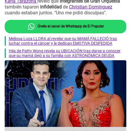
Karla Tarazona
reveló que
integrantes de Gran Orquesta
también taparon
infidelidad
de
Christian Domínguez
cuando estaban juntos. "Uno me pidió disculpas".
Únete al canal de Whatsapp de El Popular
Melissa Loza LLORA al revelar que su MAMÁ FALLECIÓ tras
luchar contra el cáncer y le dedican EMOTIVA DESPEDIDA
Hija de Patty Wong revela su UBICACIÓN tras darse a conocer
que su mamá dejó a su familia con ASTRONÓMICA DEUDA