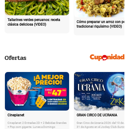
Tallarines verdes peruanos: receta
Cómo preparar un arroz con poll
clásica deliciosa (VIDEO)
tradicional riquísimo (VIDEO)
Ofertas
Cineplanet
GRAN CIRCO DE UCRANIA
Cineplanet: 2 Entradas 2D + 2 Bebidas Grandes
Gran Circo de Ucrania 2026: del 10 de Juli
+ Pop corn gigante. Lunes a Domingo
31 de Agosto en el Jockey Club-Surco