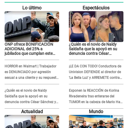
Lo último
Espectáculos
ONP ofrece BONIFICACIÓN
¿Quién es el novio de Naldy
ADICIONAL del 25% a
Saldaña que la apoyó en su
jubilados que cumplan este
denuncia contra César
REQUISITO: revisa si accedes
Sánchez y confrontó al dueño
aquí
de 'La Bella Luz'?
HORROR en Walmart | Trabajador
¡LE DA CON TODO! Conductora de
es DENUNCIADO por agresión
Univision DEFIENDE al director de
sexual a una cliente y su respuesta
'La Bella Luz' y ARREMETE contra
INDIGNÓ A TODOS
Naldy Saldaña: “Muchas
amantes...”
¿Quién es el novio de Naldy
Exponen la REACCIÓN de Korina
Saldaña que la apoyó en su
Rivadeneira tras enterarse del
denuncia contra César Sánchez y
TUMOR en la cabeza de Mario Hart:
confrontó al dueño de 'La Bella
"Ella estaba muy..."
Actualidad
Mundo
Luz'?