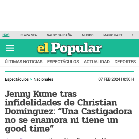
HOY:
PLAZA VEA
NALDY SALDAÑA
MUNDO
MARIO HART
SAM
ÚLTIMAS NOTICIAS
ESPECTÁCULOS
ACTUALIDAD
DEPORTES
Espectáculos
Nacionales
07 FEB 2024 | 8:50 H
Jenny Kume tras
infidelidades de Christian
Domínguez: “Una Castigadora
no se enamora ni tiene un
good time”