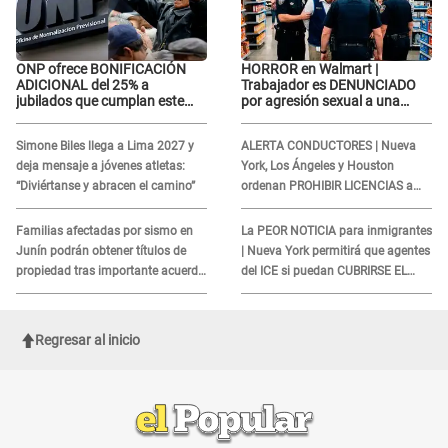
ONP ofrece BONIFICACIÓN
HORROR en Walmart |
ADICIONAL del 25% a
Trabajador es DENUNCIADO
jubilados que cumplan este
por agresión sexual a una
REQUISITO: revisa si accedes
cliente y su respuesta
aquí
INDIGNÓ A TODOS
Simone Biles llega a Lima 2027 y
ALERTA CONDUCTORES | Nueva
deja mensaje a jóvenes atletas:
York, Los Ángeles y Houston
“Diviértanse y abracen el camino”
ordenan PROHIBIR LICENCIAS a
quienes no presenten ESTE
DOCUMENTO
Familias afectadas por sismo en
La PEOR NOTICIA para inmigrantes
Junín podrán obtener títulos de
| Nueva York permitirá que agentes
propiedad tras importante acuerdo
del ICE si puedan CUBRIRSE EL
de Cofopri
ROSTRO
Regresar al inicio