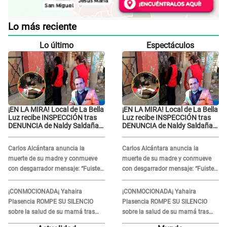
Lo más reciente
Lo último
Espectáculos
¡EN LA MIRA! Local de La Bella
¡EN LA MIRA! Local de La Bella
Luz recibe INSPECCIÓN tras
Luz recibe INSPECCIÓN tras
DENUNCIA de Naldy Saldaña
DENUNCIA de Naldy Saldaña
contra el exdirector César
contra el exdirector César
Sánchez
Sánchez
Carlos Alcántara anuncia la
Carlos Alcántara anuncia la
muerte de su madre y conmueve
muerte de su madre y conmueve
con desgarrador mensaje: “Fuiste
con desgarrador mensaje: “Fuiste
una gran mujer”
una gran mujer”
¡CONMOCIONADA¡ Yahaira
¡CONMOCIONADA¡ Yahaira
Plasencia ROMPE SU SILENCIO
Plasencia ROMPE SU SILENCIO
sobre la salud de su mamá tras
sobre la salud de su mamá tras
APARECER en centro oncológico:
APARECER en centro oncológico: