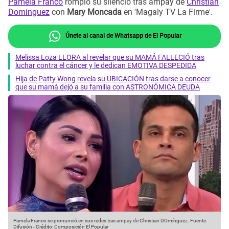
Pamela Franco
rompió su silencio tras ampay de
Christian
Domínguez
con
Mary Moncada
en 'Magaly TV La Firme'.
Únete al canal de Whatsapp de El Popular
Melissa Loza LLORA al revelar que su MAMÁ FALLECIÓ tras
luchar contra el cáncer y le dedican EMOTIVA DESPEDIDA
Hija de Patty Wong revela su UBICACIÓN tras darse a conocer
que su mamá dejó a su familia con ASTRONÓMICA DEUDA
Pamela Franco se pronunció en sus redes tras ampay de Christian DOmínguez.
Fuente:
Difusión
-
Crédito: Composición El Popular