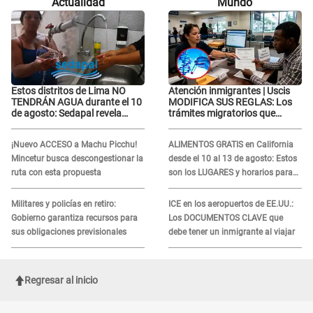
Actualidad
Mundo
“La oración tiene poder”
“La oración tiene poder”
Estos distritos de Lima NO
Atención inmigrantes | Uscis
TENDRÁN AGUA durante el 10
MODIFICA SUS REGLAS: Los
de agosto: Sedapal revela
trámites migratorios que
horarios oficiales
podrían necesitar tu prueba de
ADN
¡Nuevo ACCESO a Machu Picchu!
ALIMENTOS GRATIS en California
Mincetur busca descongestionar la
desde el 10 al 13 de agosto: Estos
ruta con esta propuesta
son los LUGARES y horarios para
recibir la ayuda
Militares y policías en retiro:
ICE en los aeropuertos de EE.UU.:
Gobierno garantiza recursos para
Los DOCUMENTOS CLAVE que
sus obligaciones previsionales
debe tener un inmigrante al viajar
Regresar al inicio