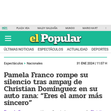
HOY:
PLAZA VEA
NALDY SALDAÑA
MUNDO
MARIO HART
SAM
ÚLTIMAS NOTICIAS
ESPECTÁCULOS
ACTUALIDAD
DEPORTES
Espectáculos
Nacionales
31 ENE 2024 | 11:07 H
Pamela Franco rompe su
silencio tras ampay de
Christian Domínguez en su
auto rana: “Eres el amor más
sincero”