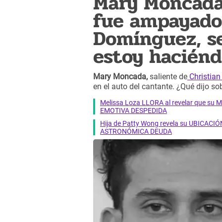
Mary Moncada
fue ampayado
Domínguez, se
estoy haciénd
Mary Moncada,
saliente de
Christia
en el auto del cantante. ¿Qué dijo so
Melissa Loza LLORA al revelar que su M
EMOTIVA DESPEDIDA
Hija de Patty Wong revela su UBICACIÓN
ASTRONÓMICA DEUDA