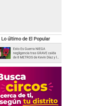
Lo último de El Popular
Esto Es Guerra NIEGA
negligencia tras GRAVE caída
de 8 METROS de Kevin Díaz y lo
SEÑALAN: "No adoptó la
postura correcta"