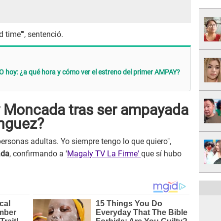
 time'", sentenció.
VO hoy: ¿a qué hora y cómo ver el estreno del primer AMPAY?
y Moncada tras ser ampayada
ínguez?
personas adultas. Yo siempre tengo lo que quiero",
ada
, confirmando a '
Magaly TV La Firme'
que sí hubo