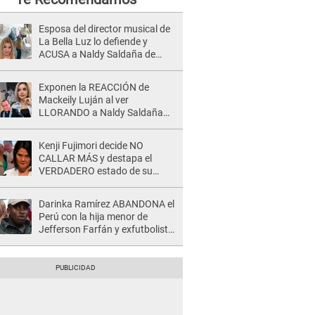
Esposa del director musical de
La Bella Luz lo defiende y
ACUSA a Naldy Saldaña de
tener una relación con él y
otros integrantes
Exponen la REACCIÓN de
Mackeily Luján al ver
LLORANDO a Naldy Saldaña
tras AGRESIÓN de director de
'La Bella Luz': Esto hizo
Kenji Fujimori decide NO
CALLAR MÁS y destapa el
VERDADERO estado de su
relación familiar con Keiko
Fujimori: "Mi familia es Érika, mi
Darinka Ramírez ABANDONA el
suegra..."
Perú con la hija menor de
Jefferson Farfán y exfutbolista
REACCIONA: "A ti que..."