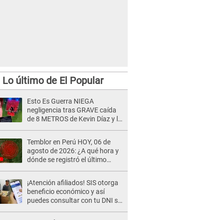
Lo último de El Popular
Esto Es Guerra NIEGA
negligencia tras GRAVE caída
de 8 METROS de Kevin Díaz y lo
SEÑALAN: "No adoptó la
postura correcta"
Temblor en Perú HOY, 06 de
agosto de 2026: ¿A qué hora y
dónde se registró el último
sismo, según IGP?
¡Atención afiliados! SIS otorga
beneficio económico y así
puedes consultar con tu DNI si
te corresponde