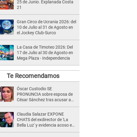
25 de Junio. Explanada Costa
21
Gran Circo de Ucrania 2026: del
10 de Julio al 31 de Agosto en
el Jockey Club-Surco
La Casa de Timoteo 2026: Del
17 de Julio al 30 de Agosto en
Mega Plaza - Independencia
Te Recomendamos
Óscar Custodio SE
PRONUNCIA sobre esposa de
César Sánchez tras acusar a
Naldy Saldaña de ser PAREJA
del músico: "Lo dejo en manos
Claudia Salazar EXPONE
de la justicia"
CHATS del exdirector de 'La
Bella Luz' y evidencia acoso e
insistencia: "Vas a estar
conmigo, no pasa nada"