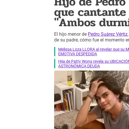
Hijo de Pedro 
que cantante f
"Ambos durm
El hijo menor de
Pedro Suárez Vértiz
de su padre, cómo fue el momento en
Melissa Loza LLORA al revelar que su M
EMOTIVA DESPEDIDA
Hija de Patty Wong revela su UBICACIÓN
ASTRONÓMICA DEUDA