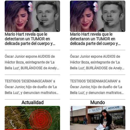
Mario Hart revela que le
Mario Hart revela que le
detectaron un TUMOR en
detectaron un TUMOR en
delicada parte del cuerpo y
delicada parte del cuerpo y
expone diagnóstico: "Dolores
expone diagnóstico: "Dolores
muy fuertes..."
muy fuertes..."
Óscar Junior expone AUDIOS de
Óscar Junior expone AUDIOS de
Héctor Boza, exintegrante de 'La
Héctor Boza, exintegrante de 'La
Bella Luz', BURLÁNDOSE de Anely
Bella Luz', BURLÁNDOSE de Anely
Dávila tras acusarlo de maltrato:
Dávila tras acusarlo de maltrato:
"Grábame..."
"Grábame..."
TESTIGOS 'DESENMASCARAN' a
TESTIGOS 'DESENMASCARAN' a
Óscar Junior, hijo de dueño de 'La
Óscar Junior, hijo de dueño de 'La
Bella Luz', y denuncian maltratos
Bella Luz', y denuncian maltratos
en la orquesta: "Los humilla..."
en la orquesta: "Los humilla..."
Actualidad
Mundo