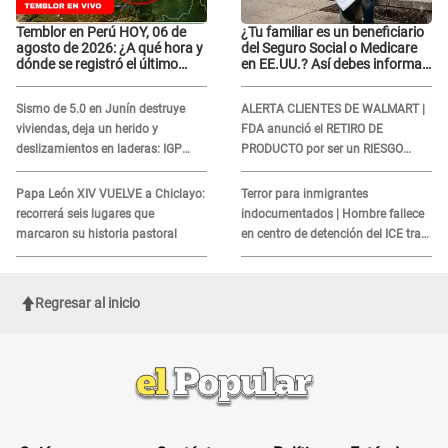
Temblor en Perú HOY, 06 de
¿Tu familiar es un beneficiario
agosto de 2026: ¿A qué hora y
del Seguro Social o Medicare
dónde se registró el último
en EE.UU.? Así debes informar
sismo, según IGP?
sobre su muerte para EVITAR
COBROS
Sismo de 5.0 en Junín destruye
ALERTA CLIENTES DE WALMART |
viviendas, deja un herido y
FDA anunció el RETIRO DE
deslizamientos en laderas: IGP
PRODUCTO por ser un RIESGO
alerta sobre posibles réplicas
MORTAL para consumidores: ¿Cuál
es?
Papa León XIV VUELVE a Chiclayo:
Terror para inmigrantes
recorrerá seis lugares que
indocumentados | Hombre fallece
marcaron su historia pastoral
en centro de detención del ICE tras
sufrir una "emergencia médica"
Regresar al inicio