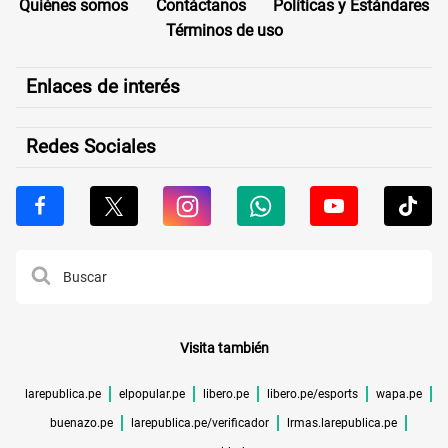
Quiénes somos
Contáctanos
Políticas y Estándares
Términos de uso
Enlaces de interés
Redes Sociales
Visita también
larepublica.pe
elpopular.pe
libero.pe
libero.pe/esports
wapa.pe
buenazo.pe
larepublica.pe/verificador
lrmas.larepublica.pe