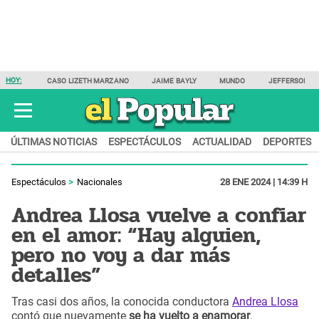
HOY:
CASO LIZETH MARZANO
JAIME BAYLY
MUNDO
JEFFERSON F
ÚLTIMAS NOTICIAS
ESPECTÁCULOS
ACTUALIDAD
DEPORTES
Espectáculos
Nacionales
28 ENE 2024 | 14:39 H
Andrea Llosa vuelve a confiar
en el amor: “Hay alguien,
pero no voy a dar más
detalles”
Tras casi dos años, la conocida conductora
Andrea Llosa
contó que nuevamente
se ha vuelto a enamorar
.