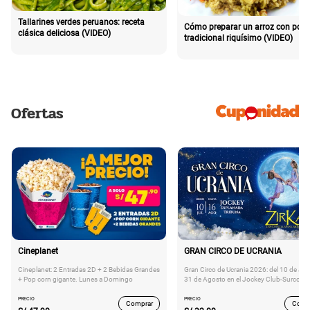
Tallarines verdes peruanos: receta
Cómo preparar un arroz con poll
clásica deliciosa (VIDEO)
tradicional riquísimo (VIDEO)
Ofertas
Cineplanet
GRAN CIRCO DE UCRANIA
Cineplanet: 2 Entradas 2D + 2 Bebidas Grandes
Gran Circo de Ucrania 2026: del 10 de Juli
+ Pop corn gigante. Lunes a Domingo
31 de Agosto en el Jockey Club-Surco
PRECIO
PRECIO
Comprar
Comp