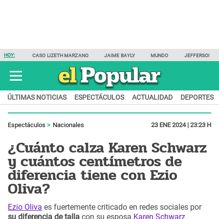
HOY:
CASO LIZETH MARZANO
JAIME BAYLY
MUNDO
JEFFERSON F
ÚLTIMAS NOTICIAS
ESPECTÁCULOS
ACTUALIDAD
DEPORTES
Espectáculos
Nacionales
23 ENE 2024 | 23:23 H
¿Cuánto calza Karen Schwarz
y cuántos centímetros de
diferencia tiene con Ezio
Oliva?
Ezio Oliva
es fuertemente criticado en redes sociales por
su diferencia de talla
con su esposa
Karen Schwarz
.