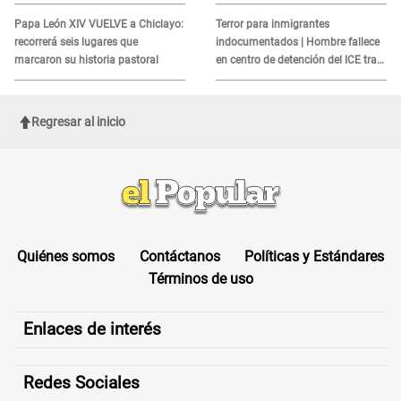
alerta sobre posibles réplicas
MORTAL para consumidores: ¿Cuál
es?
Papa León XIV VUELVE a Chiclayo:
Terror para inmigrantes
recorrerá seis lugares que
indocumentados | Hombre fallece
marcaron su historia pastoral
en centro de detención del ICE tras
sufrir una "emergencia médica"
Regresar al inicio
Quiénes somos
Contáctanos
Políticas y Estándares
Términos de uso
Enlaces de interés
Redes Sociales