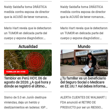
en 'La Bella Luz' tras caso
en 'La Bella Luz' tras caso
Naldy Saldaña toma DRÁSTICA
Naldy Saldaña toma DRÁSTICA
Naldy Saldaña
Naldy Saldaña
medida contra esposa de director
medida contra esposa de director
que la ACUSÓ de tener romance
que la ACUSÓ de tener romance
con él: "Muy triste..."
con él: "Muy triste..."
Mario Hart revela que le detectaron
Mario Hart revela que le detectaron
un TUMOR en delicada parte del
un TUMOR en delicada parte del
cuerpo y expone diagnóstico:
cuerpo y expone diagnóstico:
"Dolores muy fuertes..."
"Dolores muy fuertes..."
Actualidad
Mundo
Temblor en Perú HOY, 06 de
¿Tu familiar es un beneficiario
agosto de 2026: ¿A qué hora y
del Seguro Social o Medicare
dónde se registró el último
en EE.UU.? Así debes informar
sismo, según IGP?
sobre su muerte para EVITAR
COBROS
Sismo de 5.0 en Junín destruye
ALERTA CLIENTES DE WALMART |
viviendas, deja un herido y
FDA anunció el RETIRO DE
deslizamientos en laderas: IGP
PRODUCTO por ser un RIESGO