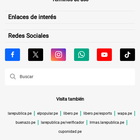
Enlaces de interés
Redes Sociales
Visita también
larepublica.pe
elpopular.pe
libero.pe
libero.pe/esports
wapa.pe
buenazo.pe
larepublica.pe/verificador
lrmas.larepublica.pe
cuponidad.pe