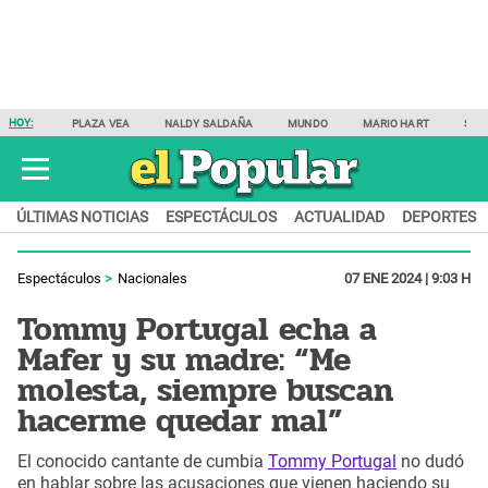
HOY:
PLAZA VEA
NALDY SALDAÑA
MUNDO
MARIO HART
SAM
ÚLTIMAS NOTICIAS
ESPECTÁCULOS
ACTUALIDAD
DEPORTES
Espectáculos
Nacionales
07 ENE 2024 | 9:03 H
Tommy Portugal echa a
Mafer y su madre: “Me
molesta, siempre buscan
hacerme quedar mal”
El conocido cantante de cumbia
Tommy Portugal
no dudó
en hablar sobre las acusaciones que vienen haciendo su