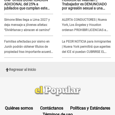
ONP ofrece BONIFICACIÓN
HORROR en Walmart |
ADICIONAL del 25% a
Trabajador es DENUNCIADO
jubilados que cumplan este
por agresión sexual a una
REQUISITO: revisa si accedes
cliente y su respuesta
aquí
INDIGNÓ A TODOS
Simone Biles llega a Lima 2027 y
ALERTA CONDUCTORES | Nueva
deja mensaje a jóvenes atletas:
York, Los Ángeles y Houston
“Diviértanse y abracen el camino”
ordenan PROHIBIR LICENCIAS a
quienes no presenten ESTE
DOCUMENTO
Familias afectadas por sismo en
La PEOR NOTICIA para inmigrantes
Junín podrán obtener títulos de
| Nueva York permitirá que agentes
propiedad tras importante acuerdo
del ICE si puedan CUBRIRSE EL
de Cofopri
ROSTRO
Regresar al inicio
Quiénes somos
Contáctanos
Políticas y Estándares
Términos de uso