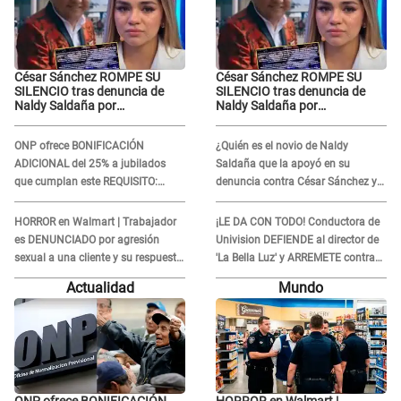
César Sánchez ROMPE SU
César Sánchez ROMPE SU
SILENCIO tras denuncia de
SILENCIO tras denuncia de
Naldy Saldaña por
Naldy Saldaña por
tocamientos indebidos: "Pido
tocamientos indebidos: "Pido
respetar la presunción de
respetar la presunción de
ONP ofrece BONIFICACIÓN
¿Quién es el novio de Naldy
inocencia"
inocencia"
ADICIONAL del 25% a jubilados
Saldaña que la apoyó en su
que cumplan este REQUISITO:
denuncia contra César Sánchez y
revisa si accedes aquí
confrontó al dueño de 'La Bella
Luz'?
HORROR en Walmart | Trabajador
¡LE DA CON TODO! Conductora de
es DENUNCIADO por agresión
Univision DEFIENDE al director de
sexual a una cliente y su respuesta
'La Bella Luz' y ARREMETE contra
INDIGNÓ A TODOS
Naldy Saldaña: “Muchas
Actualidad
Mundo
amantes...”