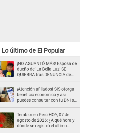
Lo último de El Popular
¡NO AGUANTÓ MÁS! Esposa de
dueño de ‘La Bella Luz’ SE
QUIEBRA tras DENUNCIA de
Héctor Boza y ARREMETE
contra Claudia Salazar
¡Atención afiliados! SIS otorga
beneficio económico y así
puedes consultar con tu DNI si
te corresponde
Temblor en Perú HOY, 07 de
agosto de 2026: ¿A qué hora y
dónde se registró el último
sismo, según IGP?