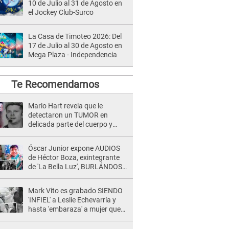
10 de Julio al 31 de Agosto en
el Jockey Club-Surco
La Casa de Timoteo 2026: Del
17 de Julio al 30 de Agosto en
Mega Plaza - Independencia
Te Recomendamos
Mario Hart revela que le
detectaron un TUMOR en
delicada parte del cuerpo y
expone diagnóstico: "Dolores
muy fuertes..."
Óscar Junior expone AUDIOS
de Héctor Boza, exintegrante
de 'La Bella Luz', BURLÁNDOSE
de Anely Dávila tras acusarlo
de maltrato: "Grábame..."
Mark Vito es grabado SIENDO
'INFIEL' a Leslie Echevarría y
hasta 'embaraza' a mujer que
sería su AMANTE: "¡Eres un
desgraciado! "