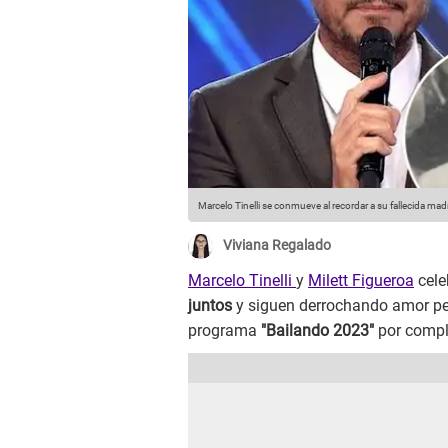
Marcelo Tinelli se conmueve al recordar a su fallecida mad
Viviana Regalado
Marcelo Tinelli
y
Milett Figueroa
cele
juntos
y siguen derrochando amor pes
programa
"Bailando 2023"
por compl