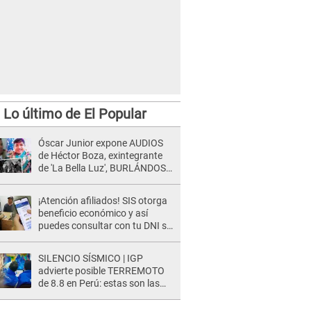
Lo último de El Popular
Óscar Junior expone AUDIOS
de Héctor Boza, exintegrante
de 'La Bella Luz', BURLÁNDOSE
de Anely Dávila tras acusarlo
de maltrato: "Grábame..."
¡Atención afiliados! SIS otorga
beneficio económico y así
puedes consultar con tu DNI si
te corresponde
SILENCIO SÍSMICO | IGP
advierte posible TERREMOTO
de 8.8 en Perú: estas son las
zonas más expuestas