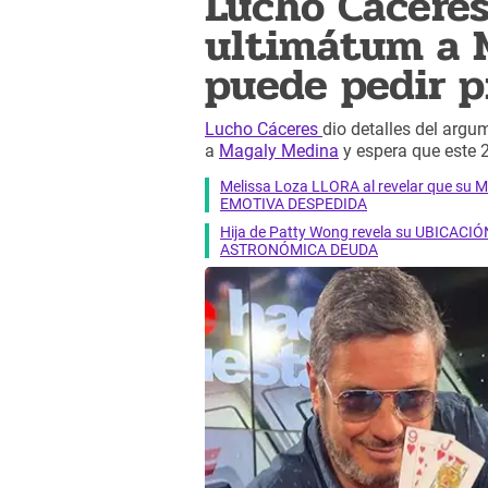
Lucho Cáceres
ultimátum a M
puede pedir p
Lucho Cáceres
dio detalles del arg
a
Magaly Medina
y espera que este
Melissa Loza LLORA al revelar que su M
EMOTIVA DESPEDIDA
Hija de Patty Wong revela su UBICACIÓN
ASTRONÓMICA DEUDA