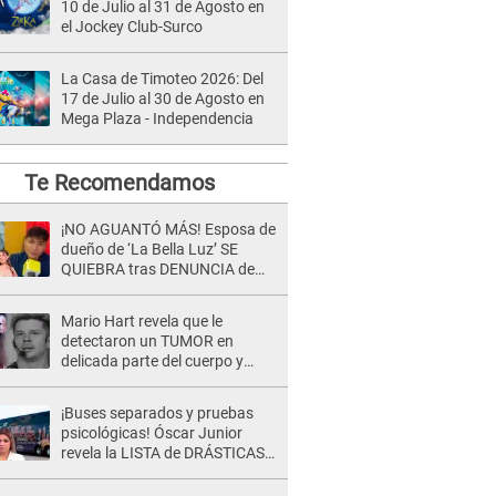
10 de Julio al 31 de Agosto en
el Jockey Club-Surco
La Casa de Timoteo 2026: Del
17 de Julio al 30 de Agosto en
Mega Plaza - Independencia
Te Recomendamos
¡NO AGUANTÓ MÁS! Esposa de
dueño de ‘La Bella Luz’ SE
QUIEBRA tras DENUNCIA de
Héctor Boza y ARREMETE
contra Claudia Salazar
Mario Hart revela que le
detectaron un TUMOR en
delicada parte del cuerpo y
expone diagnóstico: "Dolores
muy fuertes..."
¡Buses separados y pruebas
psicológicas! Óscar Junior
revela la LISTA de DRÁSTICAS
medidas para prevenir acoso
en 'La Bella Luz' tras caso