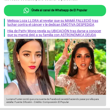
Únete al canal de Whatsapp de El Popular
Melissa Loza LLORA al revelar que su MAMÁ FALLECIÓ tras
luchar contra el cáncer y le dedican EMOTIVA DESPEDIDA
Hija de Patty Wong revela su UBICACIÓN tras darse a conocer
que su mamá dejó a su familia con ASTRONÓMICA DEUDA
Luciana Fuster contó que una cuenta de Facebook se está haciendo pasar por ella para
estafar.
Fuente: Difusión
-
Crédito: Composición El Popular