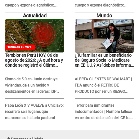
cuerpo y expone diagnóstico:
cuerpo y expone diagnóstico:
"Dolores muy fuertes..."
"Dolores muy fuertes..."
Actualidad
Mundo
Temblor en Perú HOY, 06 de
¿Tu familiar es un beneficiario
agosto de 2026: ¿A qué hora y
del Seguro Social o Medicare
dónde se registró el último
en EE.UU.? Así debes informar
sismo, según IGP?
sobre su muerte para EVITAR
COBROS
Sismo de 5.0 en Junín destruye
ALERTA CLIENTES DE WALMART |
viviendas, deja un herido y
FDA anunció el RETIRO DE
deslizamientos en laderas: IGP
PRODUCTO por ser un RIESGO
alerta sobre posibles réplicas
MORTAL para consumidores: ¿Cuál
es?
Papa León XIV VUELVE a Chiclayo:
Terror para inmigrantes
recorrerá seis lugares que
indocumentados | Hombre fallece
marcaron su historia pastoral
en centro de detención del ICE tras
sufrir una "emergencia médica"