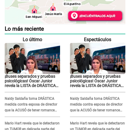
Lo más reciente
Lo último
Espectáculos
¡Buses separados y pruebas
¡Buses separados y pruebas
psicológicas! Óscar Junior
psicológicas! Óscar Junior
revela la LISTA de DRÁSTICAS
revela la LISTA de DRÁSTICAS
medidas para prevenir acoso
medidas para prevenir acoso
en 'La Bella Luz' tras caso
en 'La Bella Luz' tras caso
Naldy Saldaña toma DRÁSTICA
Naldy Saldaña toma DRÁSTICA
Naldy Saldaña
Naldy Saldaña
medida contra esposa de director
medida contra esposa de director
que la ACUSÓ de tener romance
que la ACUSÓ de tener romance
con él: "Muy triste..."
con él: "Muy triste..."
Mario Hart revela que le detectaron
Mario Hart revela que le detectaron
un TUMOR en delicada parte del
un TUMOR en delicada parte del