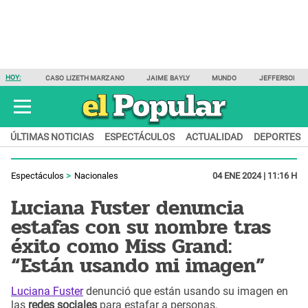
HOY:
CASO LIZETH MARZANO
JAIME BAYLY
MUNDO
JEFFERSON F
ÚLTIMAS NOTICIAS
ESPECTÁCULOS
ACTUALIDAD
DEPORTES
Espectáculos
Nacionales
04 ENE 2024 | 11:16 H
Luciana Fuster denuncia
estafas con su nombre tras
éxito como Miss Grand:
“Están usando mi imagen”
Luciana Fuster
denunció que están usando su imagen en
las
redes sociales
para estafar a personas.