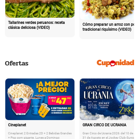
Tallarines verdes peruanos: receta
Cómo preparar un arroz con poll
clásica deliciosa (VIDEO)
tradicional riquísimo (VIDEO)
Ofertas
Cineplanet
GRAN CIRCO DE UCRANIA
Cineplanet: 2 Entradas 2D + 2 Bebidas Grandes
Gran Circo de Ucrania 2026: del 10 de Juli
+ Pop corn gigante. Lunes a Domingo
31 de Agosto en el Jockey Club-Surco