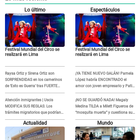
Lo último
Espectáculos
Festival Mundial del Circo se
Festival Mundial del Circo se
realizará en Lima
realizará en Lima
Raysa Ortiz y Sirena Ortiz son
¡YA TIENE NUEVO GALÁN! Pamela
SORPRENDIDAS en los camerinos
López habría ENCONTRADO el
de ‘Esto es Guerra’ tras FUERTE
amor con joven empresario y Pati
ENFRENTAMIENTO con Gabriel
Lorena la ECHA en VIVO
Moisés: “Gracias”
Atención inmigrantes | Uscis
¡NO SE GUARDÓ NADA! Magaly
MODIFICA SUS REGLAS: Los
Medina TILDA a Milett Figueroa de
trámites migratorios que podrían
“mosquita muerta” y cuestiona su
necesitar tu prueba de ADN
RECONCILIACIÓN con Marcelo
Actualidad
Mundo
Tinelli en TV argentina