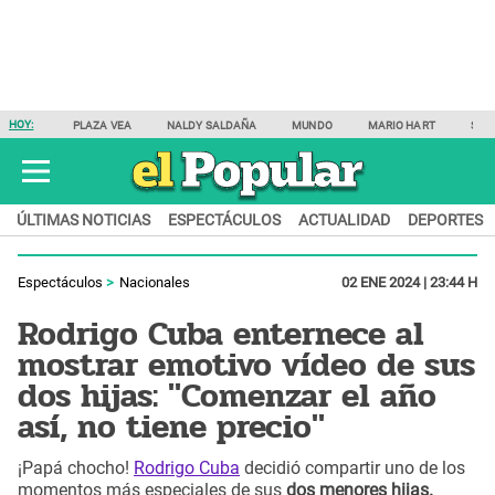
HOY:
PLAZA VEA
NALDY SALDAÑA
MUNDO
MARIO HART
SAM
ÚLTIMAS NOTICIAS
ESPECTÁCULOS
ACTUALIDAD
DEPORTES
Espectáculos
Nacionales
02 ENE 2024 | 23:44 H
Rodrigo Cuba enternece al
mostrar emotivo vídeo de sus
dos hijas: "Comenzar el año
así, no tiene precio"
¡Papá chocho!
Rodrigo Cuba
decidió compartir uno de los
momentos más especiales de sus
dos menores hijas.