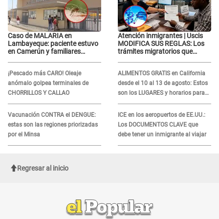
Caso de MALARIA en
Atención inmigrantes | Uscis
Lambayeque: paciente estuvo
MODIFICA SUS REGLAS: Los
en Camerún y familiares
trámites migratorios que
denuncian demora en
podrían necesitar tu prueba de
tratamiento
ADN
¡Pescado más CARO! Oleaje
ALIMENTOS GRATIS en California
anómalo golpea terminales de
desde el 10 al 13 de agosto: Estos
CHORRILLOS Y CALLAO
son los LUGARES y horarios para
recibir la ayuda
Vacunación CONTRA el DENGUE:
ICE en los aeropuertos de EE.UU.:
estas son las regiones priorizadas
Los DOCUMENTOS CLAVE que
por el Minsa
debe tener un inmigrante al viajar
Regresar al inicio