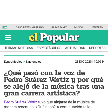
HOY:
CASO LIZETH MARZANO
JAIME BAYLY
MUNDO
JEFFERSON F
ÚLTIMAS NOTICIAS
ESPECTÁCULOS
ACTUALIDAD
DEPORTES
Espectáculos
Nacionales
28 DIC 2023 | 10:06 H
¿Qué pasó con la voz de
Pedro Suárez Vértiz y por qué
se alejó de la música tras una
gran carrera artística?
Pedro Suárez Vértiz
tuvo que
alejarse de la música
de
manera repentina. ¿Qué pasó? A continuación te lo