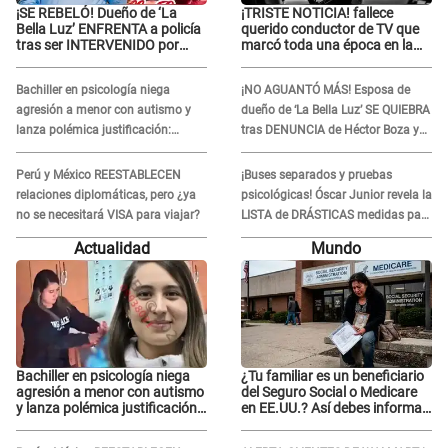
¡SE REBELÓ! Dueño de ‘La
¡TRISTE NOTICIA! fallece
Bella Luz’ ENFRENTA a policía
querido conductor de TV que
tras ser INTERVENIDO por
marcó toda una época en la
miccionar en la vía pública: “Lo
pantalla chica, así fue su
hice por necesidad”
repentino adiós
Bachiller en psicología niega
¡NO AGUANTÓ MÁS! Esposa de
agresión a menor con autismo y
dueño de ‘La Bella Luz’ SE QUIEBRA
lanza polémica justificación:
tras DENUNCIA de Héctor Boza y
"Defenderme ante..."
ARREMETE contra Claudia Salazar
Perú y México REESTABLECEN
¡Buses separados y pruebas
relaciones diplomáticas, pero ¿ya
psicológicas! Óscar Junior revela la
no se necesitará VISA para viajar?
LISTA de DRÁSTICAS medidas para
prevenir acoso en 'La Bella Luz' tras
Actualidad
Mundo
caso Naldy Saldaña
Bachiller en psicología niega
¿Tu familiar es un beneficiario
agresión a menor con autismo
del Seguro Social o Medicare
y lanza polémica justificación:
en EE.UU.? Así debes informar
"Defenderme ante..."
sobre su muerte para EVITAR
COBROS