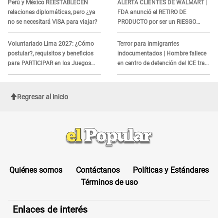
Perú y México REESTABLECEN
ALERTA CLIENTES DE WALMART |
relaciones diplomáticas, pero ¿ya
FDA anunció el RETIRO DE
no se necesitará VISA para viajar?
PRODUCTO por ser un RIESGO
MORTAL para consumidores: ¿Cuál
es?
Voluntariado Lima 2027: ¿Cómo
Terror para inmigrantes
postular?, requisitos y beneficios
indocumentados | Hombre fallece
para PARTICIPAR en los Juegos
en centro de detención del ICE tras
Panamericanos
sufrir una "emergencia médica"
Regresar al inicio
Quiénes somos
Contáctanos
Políticas y Estándares
Términos de uso
Enlaces de interés