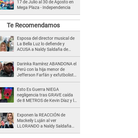
17 de Julio al 30 de Agosto en
Mega Plaza - Independencia
Te Recomendamos
Esposa del director musical de
La Bella Luz lo defiende y
ACUSA a Naldy Saldaña de
tener una relación con él y
otros integrantes
Darinka Ramírez ABANDONA el
Perú con la hija menor de
Jefferson Farfán y exfutbolista
REACCIONA: "A ti que..."
Esto Es Guerra NIEGA
negligencia tras GRAVE caída
de 8 METROS de Kevin Díaz y lo
SEÑALAN: "No adoptó la
postura correcta"
Exponen la REACCIÓN de
Mackeily Luján al ver
LLORANDO a Naldy Saldaña
tras AGRESIÓN de director de
'La Bella Luz': Esto hizo