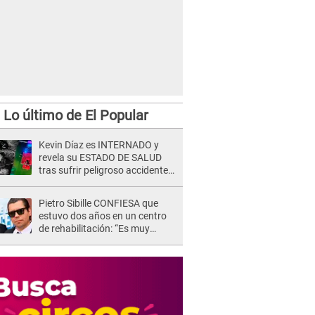
Lo último de El Popular
Kevin Díaz es INTERNADO y
revela su ESTADO DE SALUD
tras sufrir peligroso accidente
en 'EEG' y caer desde altura de
ocho metros
Pietro Sibille CONFIESA que
estuvo dos años en un centro
de rehabilitación: “Es muy
difícil”