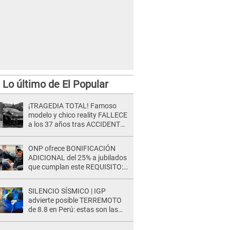
Lo último de El Popular
¡TRAGEDIA TOTAL! Famoso
modelo y chico reality FALLECE
a los 37 años tras ACCIDENTE
durante la grabación de un
comercial
ONP ofrece BONIFICACIÓN
ADICIONAL del 25% a jubilados
que cumplan este REQUISITO:
revisa si accedes aquí
SILENCIO SÍSMICO | IGP
advierte posible TERREMOTO
de 8.8 en Perú: estas son las
zonas más expuestas