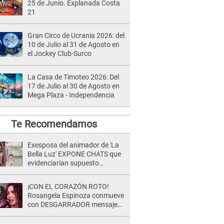
25 de Junio. Explanada Costa
21
Gran Circo de Ucrania 2026: del
10 de Julio al 31 de Agosto en
el Jockey Club-Surco
La Casa de Timoteo 2026: Del
17 de Julio al 30 de Agosto en
Mega Plaza - Independencia
Te Recomendamos
Exesposa del animador de 'La
Bella Luz' EXPONE CHATS que
evidenciarían supuesto
romance clandestino con Naldy
Saldaña, pese a tener pareja
¡CON EL CORAZÓN ROTO!
Rosangela Espinoza conmueve
con DESGARRADOR mensaje
tras terrible pérdida: "Descansa
en paz..."