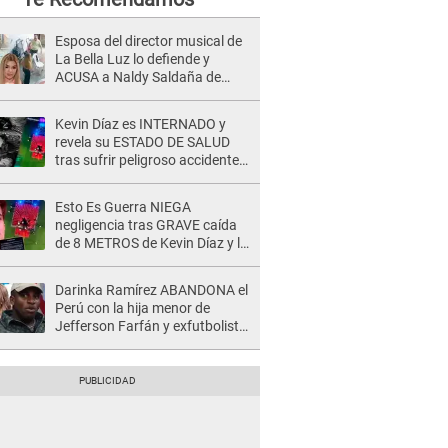
Esposa del director musical de
La Bella Luz lo defiende y
ACUSA a Naldy Saldaña de
tener una relación con él y
otros integrantes
Kevin Díaz es INTERNADO y
revela su ESTADO DE SALUD
tras sufrir peligroso accidente
en 'EEG' y caer desde altura de
ocho metros
Esto Es Guerra NIEGA
negligencia tras GRAVE caída
de 8 METROS de Kevin Díaz y lo
SEÑALAN: "No adoptó la
postura correcta"
Darinka Ramírez ABANDONA el
Perú con la hija menor de
Jefferson Farfán y exfutbolista
REACCIONA: "A ti que..."