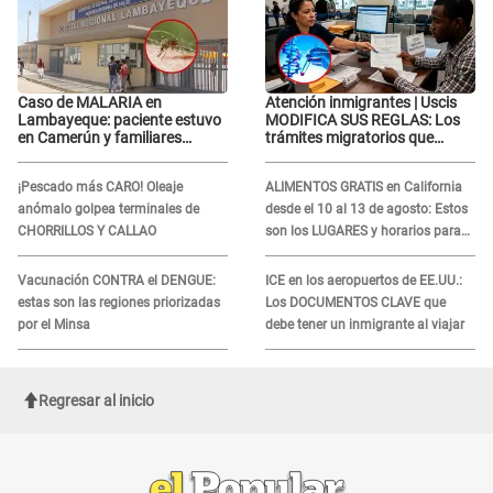
Caso de MALARIA en
Atención inmigrantes | Uscis
Lambayeque: paciente estuvo
MODIFICA SUS REGLAS: Los
en Camerún y familiares
trámites migratorios que
denuncian demora en
podrían necesitar tu prueba de
tratamiento
ADN
¡Pescado más CARO! Oleaje
ALIMENTOS GRATIS en California
anómalo golpea terminales de
desde el 10 al 13 de agosto: Estos
CHORRILLOS Y CALLAO
son los LUGARES y horarios para
recibir la ayuda
Vacunación CONTRA el DENGUE:
ICE en los aeropuertos de EE.UU.:
estas son las regiones priorizadas
Los DOCUMENTOS CLAVE que
por el Minsa
debe tener un inmigrante al viajar
Regresar al inicio