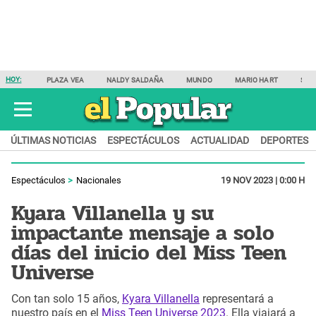
HOY:
PLAZA VEA
NALDY SALDAÑA
MUNDO
MARIO HART
SAM
ÚLTIMAS NOTICIAS
ESPECTÁCULOS
ACTUALIDAD
DEPORTES
Espectáculos
Nacionales
19 NOV 2023 | 0:00 H
Kyara Villanella y su
impactante mensaje a solo
días del inicio del Miss Teen
Universe
Con tan solo 15 años,
Kyara Villanella
representará a
nuestro país en el
Miss Teen Universe 2023
. Ella viajará a