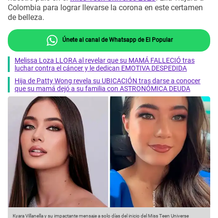
Colombia para lograr llevarse la corona en este certamen
de belleza.
Únete al canal de Whatsapp de El Popular
Melissa Loza LLORA al revelar que su MAMÁ FALLECIÓ tras
luchar contra el cáncer y le dedican EMOTIVA DESPEDIDA
Hija de Patty Wong revela su UBICACIÓN tras darse a conocer
que su mamá dejó a su familia con ASTRONÓMICA DEUDA
Kyara Villanella y su impactante mensaje a solo días del inicio del Miss Teen Universe