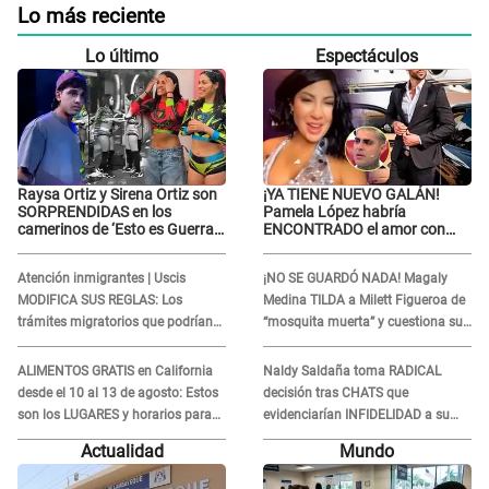
Lo más reciente
Lo último
Espectáculos
Raysa Ortiz y Sirena Ortiz son
¡YA TIENE NUEVO GALÁN!
SORPRENDIDAS en los
Pamela López habría
camerinos de ‘Esto es Guerra’
ENCONTRADO el amor con
tras FUERTE
joven empresario y Pati Lorena
ENFRENTAMIENTO con
la ECHA en VIVO
Atención inmigrantes | Uscis
¡NO SE GUARDÓ NADA! Magaly
Gabriel Moisés: “Gracias”
MODIFICA SUS REGLAS: Los
Medina TILDA a Milett Figueroa de
trámites migratorios que podrían
“mosquita muerta” y cuestiona su
necesitar tu prueba de ADN
RECONCILIACIÓN con Marcelo
Tinelli en TV argentina
ALIMENTOS GRATIS en California
Naldy Saldaña toma RADICAL
desde el 10 al 13 de agosto: Estos
decisión tras CHATS que
son los LUGARES y horarios para
evidenciarían INFIDELIDAD a su
recibir la ayuda
novio con animador de 'La Bella
Actualidad
Mundo
Luz': "Un día..."