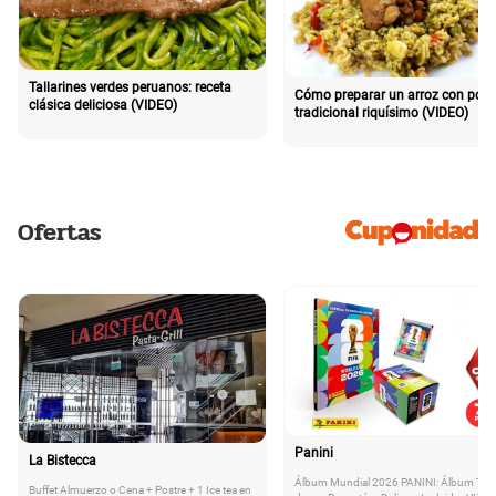
Tallarines verdes peruanos: receta
Cómo preparar un arroz con poll
clásica deliciosa (VIDEO)
tradicional riquísimo (VIDEO)
Ofertas
Panini
La Bistecca
Álbum Mundial 2026 PANINI: Álbum Tap
Buffet Almuerzo o Cena + Postre + 1 Ice tea en