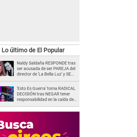
Lo último de El Popular
Naldy Saldaña RESPONDE tras
ser acusada de ser PAREJA del
director de 'La Bella Luz' y SE
QUIEBRA: "Quieren tapar lo
evidente..."
'Esto Es Guerra' toma RADICAL
DECISIÓN tras NEGAR tener
responsabilidad en la caída de
Kevin Díaz desde 8 metros de
altura