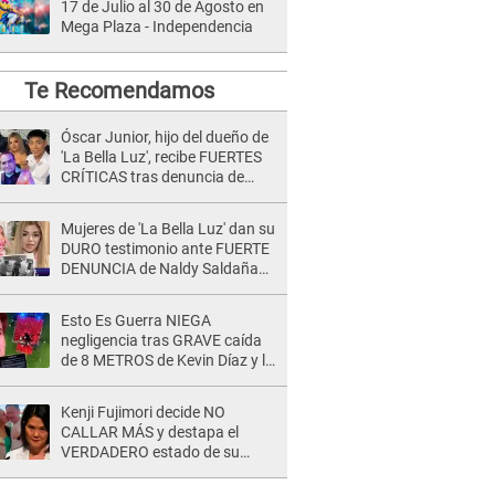
17 de Julio al 30 de Agosto en
Mega Plaza - Independencia
Te Recomendamos
Óscar Junior, hijo del dueño de
'La Bella Luz', recibe FUERTES
CRÍTICAS tras denuncia de
Naldy Saldaña contra su tío:
"Cómplice"
Mujeres de 'La Bella Luz' dan su
DURO testimonio ante FUERTE
DENUNCIA de Naldy Saldaña
contra director: "Cualquier
acusación de apañamiento..."
Esto Es Guerra NIEGA
negligencia tras GRAVE caída
de 8 METROS de Kevin Díaz y lo
SEÑALAN: "No adoptó la
postura correcta"
Kenji Fujimori decide NO
CALLAR MÁS y destapa el
VERDADERO estado de su
relación familiar con Keiko
Fujimori: "Mi familia es Érika, mi