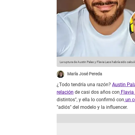
La ruptura de Austin Palao y Flavia Laos habría sido calcul
María José Pereda
¿Todo tendría una razón?
Austin Pa
relación
de casi dos años con
Flavia
distintos", y ella lo confirmó con
un c
"adiós" del modelo y la influencer.