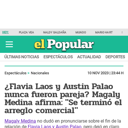
HOY:
PLAZA VEA
NALDY SALDAÑA
MUNDO
MARIO HART
SAM
ÚLTIMAS NOTICIAS
ESPECTÁCULOS
ACTUALIDAD
DEPORTES
Espectáculos
Nacionales
10 NOV 2023 | 23:44 H
¿Flavia Laos y Austin Palao
nunca fueron pareja? Magaly
Medina afirma: "Se terminó el
arreglo comercial"
Magaly Medina
no dudó en pronunciarse sobre el fin de la
relación de
Flavia Laos y Austin Palao
, pero dejó en claro