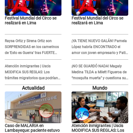
Festival Mundial del Circo se
Festival Mundial del Circo se
realizará en Lima
realizará en Lima
Raysa Ortiz y Sirena Ortiz son
¡YA TIENE NUEVO GALÁN! Pamela
SORPRENDIDAS en los camerinos
López habría ENCONTRADO el
de ‘Esto es Guerra’ tras FUERTE
amor con joven empresario y Pati
ENFRENTAMIENTO con Gabriel
Lorena la ECHA en VIVO
Moisés: “Gracias”
Atención inmigrantes | Uscis
¡NO SE GUARDÓ NADA! Magaly
MODIFICA SUS REGLAS: Los
Medina TILDA a Milett Figueroa de
trámites migratorios que podrían
“mosquita muerta” y cuestiona su
necesitar tu prueba de ADN
RECONCILIACIÓN con Marcelo
Actualidad
Mundo
Tinelli en TV argentina
Caso de MALARIA en
Atención inmigrantes | Uscis
Lambayeque: paciente estuvo
MODIFICA SUS REGLAS: Los