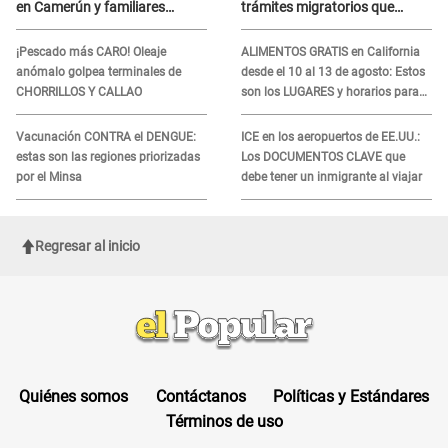
en Camerún y familiares
trámites migratorios que
denuncian demora en
podrían necesitar tu prueba de
tratamiento
ADN
¡Pescado más CARO! Oleaje
ALIMENTOS GRATIS en California
anómalo golpea terminales de
desde el 10 al 13 de agosto: Estos
CHORRILLOS Y CALLAO
son los LUGARES y horarios para
recibir la ayuda
Vacunación CONTRA el DENGUE:
ICE en los aeropuertos de EE.UU.:
estas son las regiones priorizadas
Los DOCUMENTOS CLAVE que
por el Minsa
debe tener un inmigrante al viajar
Regresar al inicio
Quiénes somos
Contáctanos
Políticas y Estándares
Términos de uso