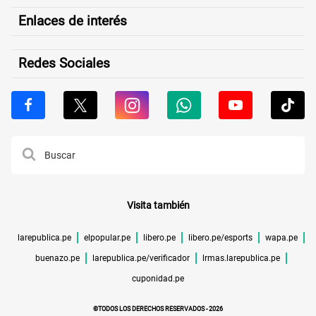
Enlaces de interés
Redes Sociales
Visita también
larepublica.pe
elpopular.pe
libero.pe
libero.pe/esports
wapa.pe
buenazo.pe
larepublica.pe/verificador
lrmas.larepublica.pe
cuponidad.pe
©TODOS LOS DERECHOS RESERVADOS -
2026