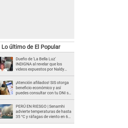
Lo último de El Popular
Dueño de 'La Bella Luz'
INDIGNA al revelar que los
videos expuestos por Naldy
Saldaña pueden ser EDITADOS:
"Yo tengo sus dos visitas..."
¡Atención afiliados! SIS otorga
beneficio económico y así
puedes consultar con tu DNI si
te corresponde
PERÚ EN RIESGO | Senamhi
advierte temperaturas de hasta
35 °C y ráfagas de viento en 6
regiones del país