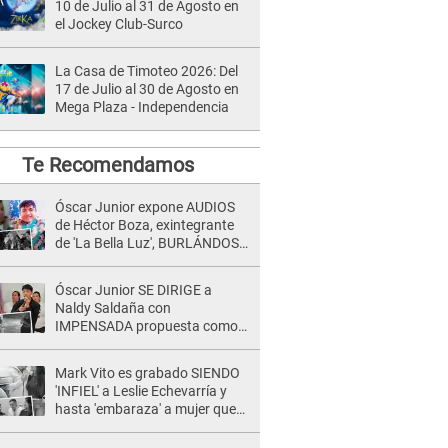
10 de Julio al 31 de Agosto en
el Jockey Club-Surco
La Casa de Timoteo 2026: Del
17 de Julio al 30 de Agosto en
Mega Plaza - Independencia
Te Recomendamos
Óscar Junior expone AUDIOS
de Héctor Boza, exintegrante
de 'La Bella Luz', BURLÁNDOSE
de Anely Dávila tras acusarlo
de maltrato: "Grábame..."
Óscar Junior SE DIRIGE a
Naldy Saldaña con
IMPENSADA propuesta como
nuevo líder de 'La Bella Luz' tras
denuncia: "Otro tipo de ley..."
Mark Vito es grabado SIENDO
'INFIEL' a Leslie Echevarría y
hasta 'embaraza' a mujer que
sería su AMANTE: "¡Eres un
desgraciado! "