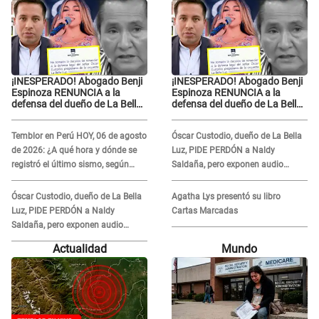
¡INESPERADO! Abogado Benji
¡INESPERADO! Abogado Benji
Espinoza RENUNCIA a la
Espinoza RENUNCIA a la
defensa del dueño de La Bella
defensa del dueño de La Bella
Luz tras difusión de
Luz tras difusión de
POLÉMICO audio: "Nada que
POLÉMICO audio: "Nada que
Temblor en Perú HOY, 06 de agosto
Óscar Custodio, dueño de La Bella
defender"
defender"
de 2026: ¿A qué hora y dónde se
Luz, PIDE PERDÓN a Naldy
registró el último sismo, según
Saldaña, pero exponen audio
IGP?
donde le reclama por VIDEOS: "No
hay necesidad de grabar"
Óscar Custodio, dueño de La Bella
Agatha Lys presentó su libro
Luz, PIDE PERDÓN a Naldy
Cartas Marcadas
Saldaña, pero exponen audio
donde le reclama por VIDEOS: "No
Actualidad
Mundo
hay necesidad de grabar"