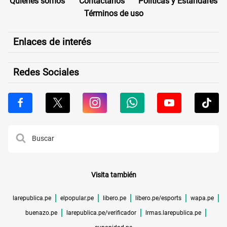
Quiénes somos
Contáctanos
Políticas y Estándares
Términos de uso
Enlaces de interés
Redes Sociales
Visita también
larepublica.pe
elpopular.pe
libero.pe
libero.pe/esports
wapa.pe
buenazo.pe
larepublica.pe/verificador
lrmas.larepublica.pe