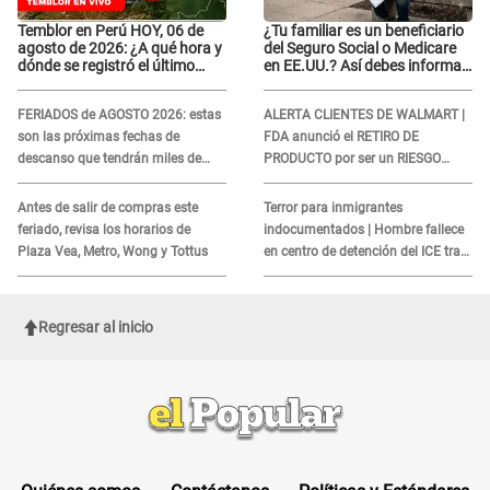
Temblor en Perú HOY, 06 de
¿Tu familiar es un beneficiario
agosto de 2026: ¿A qué hora y
del Seguro Social o Medicare
dónde se registró el último
en EE.UU.? Así debes informar
sismo, según IGP?
sobre su muerte para EVITAR
COBROS
FERIADOS de AGOSTO 2026: estas
ALERTA CLIENTES DE WALMART |
son las próximas fechas de
FDA anunció el RETIRO DE
descanso que tendrán miles de
PRODUCTO por ser un RIESGO
peruanos
MORTAL para consumidores: ¿Cuál
es?
Antes de salir de compras este
Terror para inmigrantes
feriado, revisa los horarios de
indocumentados | Hombre fallece
Plaza Vea, Metro, Wong y Tottus
en centro de detención del ICE tras
sufrir una "emergencia médica"
Regresar al inicio