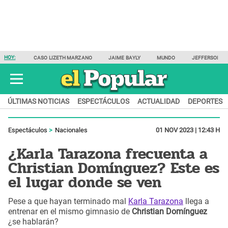
HOY:
CASO LIZETH MARZANO
JAIME BAYLY
MUNDO
JEFFERSON F
ÚLTIMAS NOTICIAS
ESPECTÁCULOS
ACTUALIDAD
DEPORTES
Espectáculos
Nacionales
01 NOV 2023 | 12:43 H
¿Karla Tarazona frecuenta a
Christian Domínguez? Este es
el lugar donde se ven
Pese a que hayan terminado mal
Karla Tarazona
llega a
entrenar en el mismo gimnasio de
Christian Domínguez
¿se hablarán?