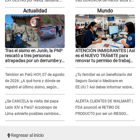
EXPUESTAS por Naldy Saldaña:
tras DENUNCIA de Héctor Boza y
“Quizá se han editado...”
ARREMETE contra Claudia Salazar
Actualidad
Mundo
Tras el sismo en Junín, la PNP
ATENCIÓN INMIGRANTES | Así
rescató a tres personas
es el NUEVO TRÁMITE para
atrapadas por un derrumbe y
renovar tu permiso de trabajo
reforzó los operativos de
EAD en agosto del 2026
emergencia
Temblor en Perú HOY, 07 de agosto
¿Tu familiar es un beneficiario del
de 2026: ¿A qué hora y dónde se
Seguro Social o Medicare en
registró el último sismo, según
EE.UU.? Así debes informar sobre
IGP?
su muerte para EVITAR COBROS
¿Se CANCELA la visita del papa
ALERTA CLIENTES DE WALMART |
León XIV a Perú? Arzobispo de
FDA anunció el RETIRO DE
Lima advierte posibles cambios
PRODUCTO por ser un RIESGO
por fénomeno El Niño
MORTAL para consumidores: ¿Cuál
es?
Regresar al inicio