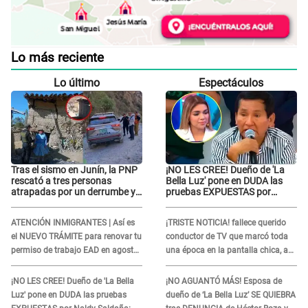
Lo más reciente
Lo último
Espectáculos
Tras el sismo en Junín, la PNP
¡NO LES CREE! Dueño de 'La
rescató a tres personas
Bella Luz' pone en DUDA las
atrapadas por un derrumbe y
pruebas EXPUESTAS por
reforzó los operativos de
Naldy Saldaña: “Quizá se han
emergencia
editado...”
ATENCIÓN INMIGRANTES | Así es
¡TRISTE NOTICIA! fallece querido
el NUEVO TRÁMITE para renovar tu
conductor de TV que marcó toda
permiso de trabajo EAD en agosto
una época en la pantalla chica, así
del 2026
fue su repentino adiós
¡NO LES CREE! Dueño de 'La Bella
¡NO AGUANTÓ MÁS! Esposa de
Luz' pone en DUDA las pruebas
dueño de ‘La Bella Luz’ SE QUIEBRA