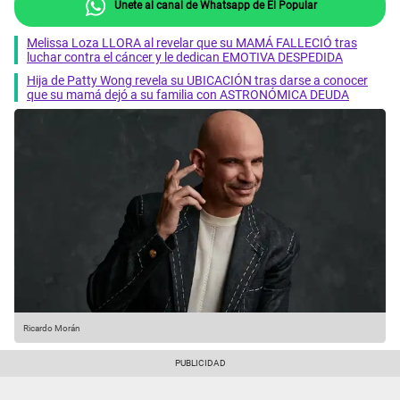
Únete al canal de Whatsapp de El Popular
Melissa Loza LLORA al revelar que su MAMÁ FALLECIÓ tras
luchar contra el cáncer y le dedican EMOTIVA DESPEDIDA
Hija de Patty Wong revela su UBICACIÓN tras darse a conocer
que su mamá dejó a su familia con ASTRONÓMICA DEUDA
Ricardo Morán