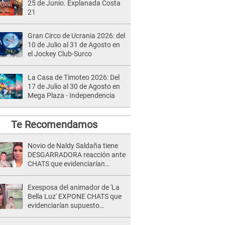
25 de Junio. Explanada Costa
21
Gran Circo de Ucrania 2026: del
10 de Julio al 31 de Agosto en
el Jockey Club-Surco
La Casa de Timoteo 2026: Del
17 de Julio al 30 de Agosto en
Mega Plaza - Independencia
Te Recomendamos
Novio de Naldy Saldaña tiene
DESGARRADORA reacción ante
CHATS que evidenciarían
INFIDELIDAD con animador de
'La Bella Luz': "Se puso..."
Exesposa del animador de 'La
Bella Luz' EXPONE CHATS que
evidenciarían supuesto
romance clandestino con Naldy
Saldaña, pese a tener pareja