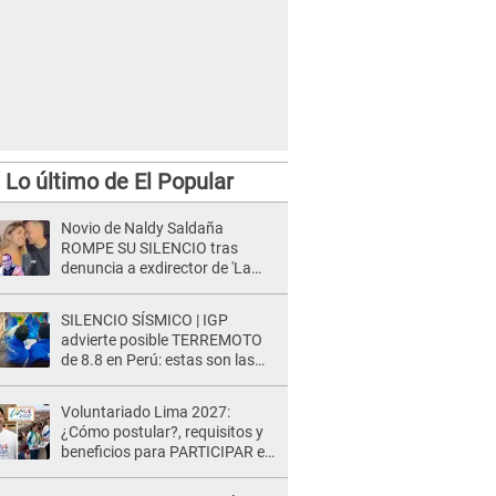
Lo último de El Popular
Novio de Naldy Saldaña
ROMPE SU SILENCIO tras
denuncia a exdirector de 'La
Bella Luz': "Me basta con que
ella esté bien"
SILENCIO SÍSMICO | IGP
advierte posible TERREMOTO
de 8.8 en Perú: estas son las
zonas más expuestas
Voluntariado Lima 2027:
¿Cómo postular?, requisitos y
beneficios para PARTICIPAR en
los Juegos Panamericanos