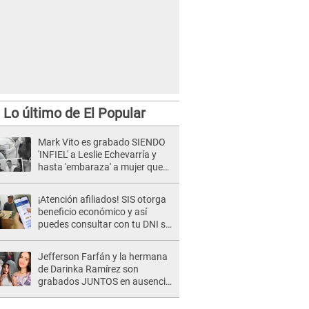
Lo último de El Popular
Mark Vito es grabado SIENDO
'INFIEL' a Leslie Echevarría y
hasta 'embaraza' a mujer que
sería su AMANTE: "¡Eres un
desgraciado! "
¡Atención afiliados! SIS otorga
beneficio económico y así
puedes consultar con tu DNI si
te corresponde
Jefferson Farfán y la hermana
de Darinka Ramírez son
grabados JUNTOS en ausencia
de Xiomy Kanashiro: "Siempre
va acompañada..."