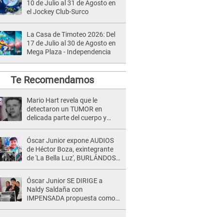
10 de Julio al 31 de Agosto en
el Jockey Club-Surco
La Casa de Timoteo 2026: Del
17 de Julio al 30 de Agosto en
Mega Plaza - Independencia
Te Recomendamos
Mario Hart revela que le
detectaron un TUMOR en
delicada parte del cuerpo y
expone diagnóstico: "Dolores
muy fuertes..."
Óscar Junior expone AUDIOS
de Héctor Boza, exintegrante
de 'La Bella Luz', BURLÁNDOSE
de Anely Dávila tras acusarlo
de maltrato: "Grábame..."
Óscar Junior SE DIRIGE a
Naldy Saldaña con
IMPENSADA propuesta como
nuevo líder de 'La Bella Luz' tras
denuncia: "Otro tipo de ley..."