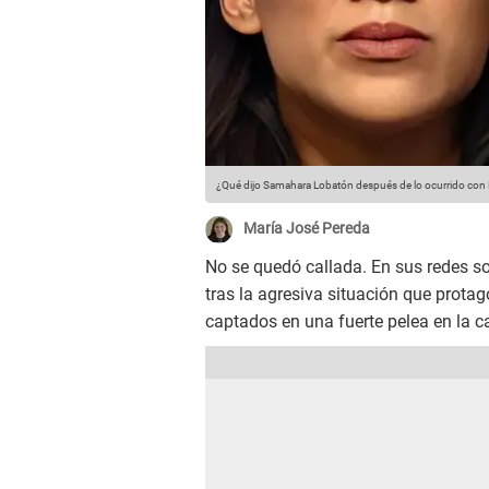
¿Qué dijo Samahara Lobatón después de lo ocurrido con 
María José Pereda
No se quedó callada. En sus redes so
tras la agresiva situación que prota
captados en una fuerte pelea en la ca