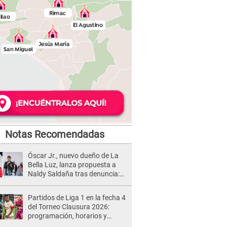
Notas Recomendadas
Óscar Jr., nuevo dueño de La
Bella Luz, lanza propuesta a
Naldy Saldaña tras denuncia:
“Va a haber otro tipo de ley”
Partidos de Liga 1 en la fecha 4
del Torneo Clausura 2026:
programación, horarios y
dónde ver