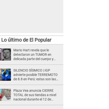
Lo último de El Popular
Mario Hart revela que le
detectaron un TUMOR en
delicada parte del cuerpo y
expone diagnóstico: "Dolores
muy fuertes..."
SILENCIO SÍSMICO | IGP
advierte posible TERREMOTO
de 8.8 en Perú: estas son las
zonas más expuestas
Plaza Vea anuncia CIERRE
TOTAL de sus tiendas a nivel
nacional durante el 12 de
agosto por este MOTIVO