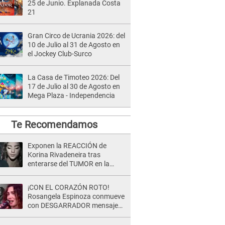
25 de Junio. Explanada Costa
21
Gran Circo de Ucrania 2026: del
10 de Julio al 31 de Agosto en
el Jockey Club-Surco
La Casa de Timoteo 2026: Del
17 de Julio al 30 de Agosto en
Mega Plaza - Independencia
Te Recomendamos
Exponen la REACCIÓN de
Korina Rivadeneira tras
enterarse del TUMOR en la
cabeza de Mario Hart: "Ella
estaba muy..."
¡CON EL CORAZÓN ROTO!
Rosangela Espinoza conmueve
con DESGARRADOR mensaje
tras terrible pérdida: "Descansa
en paz..."