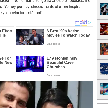
 relación: "No hermana, tengo 35 años bien puestos, me
la. Yo hoy por hoy, sinceramente si él me inspira
e ya la relación está mal".