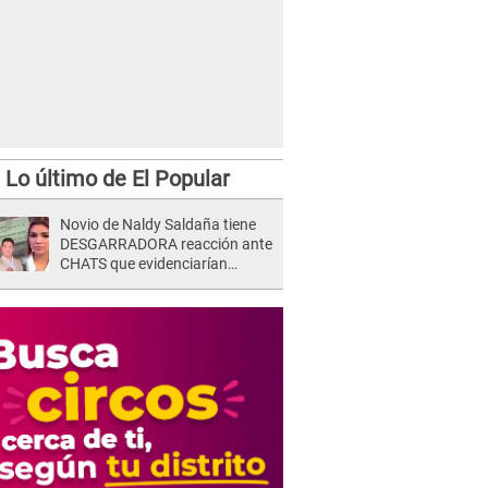
Lo último de El Popular
Novio de Naldy Saldaña tiene
DESGARRADORA reacción ante
CHATS que evidenciarían
INFIDELIDAD con animador de
'La Bella Luz': "Se puso..."