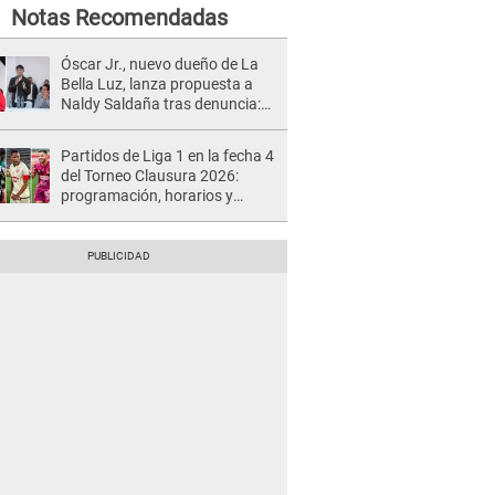
Notas Recomendadas
Óscar Jr., nuevo dueño de La
Bella Luz, lanza propuesta a
Naldy Saldaña tras denuncia:
“Va a haber otro tipo de ley”
Partidos de Liga 1 en la fecha 4
del Torneo Clausura 2026:
programación, horarios y
dónde ver