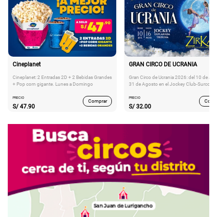
Cineplanet
GRAN CIRCO DE UCRANIA
Cineplanet: 2 Entradas 2D + 2 Bebidas Grandes
Gran Circo de Ucrania 2026: del 10 de Juli
+ Pop corn gigante. Lunes a Domingo
31 de Agosto en el Jockey Club-Surco
PRECIO
PRECIO
Comprar
Comp
S/
47.90
S/
32.00