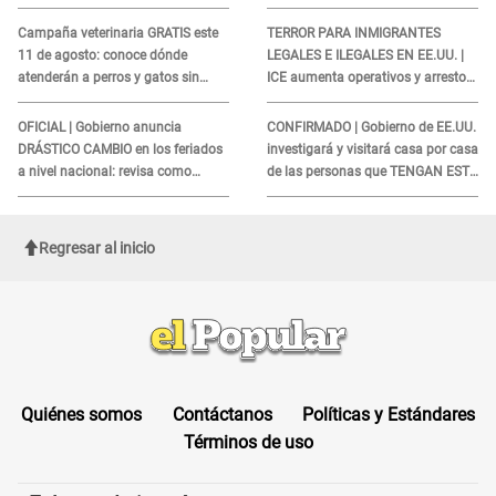
disponibles
si puedan CUBRIRSE EL
ROSTRO
Campaña veterinaria GRATIS este
TERROR PARA INMIGRANTES
11 de agosto: conoce dónde
LEGALES E ILEGALES EN EE.UU. |
atenderán a perros y gatos sin
ICE aumenta operativos y arrestos
costo
a extranjeros en aeropuertos
OFICIAL | Gobierno anuncia
CONFIRMADO | Gobierno de EE.UU.
DRÁSTICO CAMBIO en los feriados
investigará y visitará casa por casa
a nivel nacional: revisa como
de las personas que TENGAN ESTE
quedarán los DÍAS LIBRES
TRABAJO
Regresar al inicio
Quiénes somos
Contáctanos
Políticas y Estándares
Términos de uso