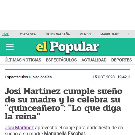
HOY:
PLAZA VEA
NALDY SALDAÑA
MUNDO
MARIO HART
SAM
ÚLTIMAS NOTICIAS
ESPECTÁCULOS
ACTUALIDAD
DEPORTES
Espectáculos
Nacionales
15 OCT 2023 | 19:42 H
Josi Martínez cumple sueño
de su madre y le celebra su
"quinceañero": "Lo que diga
la reina"
Josi Martínez
aprovechó el canje para darle fiesta de en
sueño a su madre
Marianella Escobar.