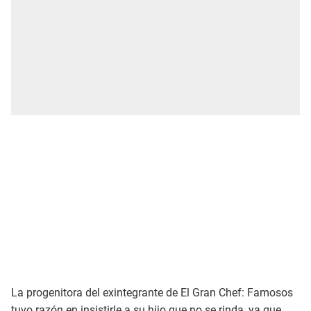
La progenitora del exintegrante de El Gran Chef: Famosos
tuvo razón en insistirle a su hijo que no se rinda, ya que