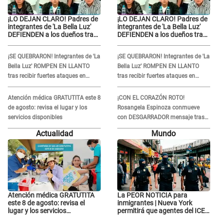
¡LO DEJAN CLARO! Padres de
¡LO DEJAN CLARO! Padres de
integrantes de 'La Bella Luz'
integrantes de 'La Bella Luz'
DEFIENDEN a los dueños tras
DEFIENDEN a los dueños tras
denuncia: “Nunca vimos
denuncia: “Nunca vimos
nada...”
nada...”
¡SE QUEBRARON! Integrantes de 'La
¡SE QUEBRARON! Integrantes de 'La
Bella Luz' ROMPEN EN LLANTO
Bella Luz' ROMPEN EN LLANTO
tras recibir fuertes ataques en
tras recibir fuertes ataques en
redes por DENUNCIA de acoso
redes por DENUNCIA de acoso
contra Naldy Saldaña
contra Naldy Saldaña
Atención médica GRATUTITA este 8
¡CON EL CORAZÓN ROTO!
de agosto: revisa el lugar y los
Rosangela Espinoza conmueve
servicios disponibles
con DESGARRADOR mensaje tras
terrible pérdida: "Descansa en
Actualidad
Mundo
paz..."
Atención médica GRATUTITA
La PEOR NOTICIA para
este 8 de agosto: revisa el
inmigrantes | Nueva York
lugar y los servicios
permitirá que agentes del ICE