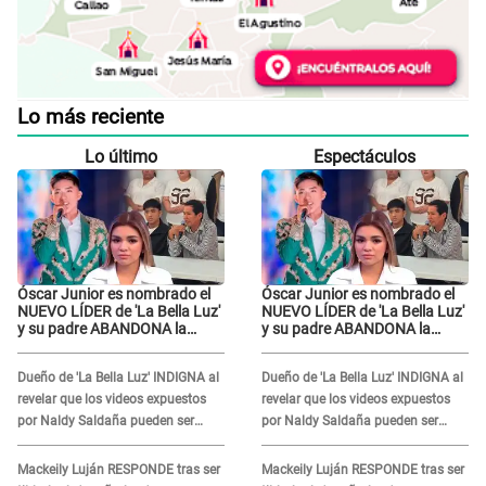
Lo más reciente
Lo último
Espectáculos
Óscar Junior es nombrado el
Óscar Junior es nombrado el
NUEVO LÍDER de 'La Bella Luz'
NUEVO LÍDER de 'La Bella Luz'
y su padre ABANDONA la
y su padre ABANDONA la
orquesta tras caso Naldy
orquesta tras caso Naldy
Saldaña: "Son errores..."
Saldaña: "Son errores..."
Dueño de 'La Bella Luz' INDIGNA al
Dueño de 'La Bella Luz' INDIGNA al
revelar que los videos expuestos
revelar que los videos expuestos
por Naldy Saldaña pueden ser
por Naldy Saldaña pueden ser
EDITADOS: "Yo tengo sus dos
EDITADOS: "Yo tengo sus dos
visitas..."
visitas..."
Mackeily Luján RESPONDE tras ser
Mackeily Luján RESPONDE tras ser