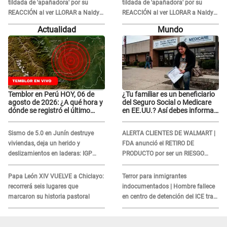
tildada de 'apañadora' por su
tildada de 'apañadora' por su
REACCIÓN al ver LLORAR a Naldy
REACCIÓN al ver LLORAR a Naldy
Saldaña tras acoso: "No sabía la
Saldaña tras acoso: "No sabía la
Actualidad
Mundo
magnitud"
magnitud"
Temblor en Perú HOY, 06 de
¿Tu familiar es un beneficiario
agosto de 2026: ¿A qué hora y
del Seguro Social o Medicare
dónde se registró el último
en EE.UU.? Así debes informar
sismo, según IGP?
sobre su muerte para EVITAR
COBROS
Sismo de 5.0 en Junín destruye
ALERTA CLIENTES DE WALMART |
viviendas, deja un herido y
FDA anunció el RETIRO DE
deslizamientos en laderas: IGP
PRODUCTO por ser un RIESGO
alerta sobre posibles réplicas
MORTAL para consumidores: ¿Cuál
es?
Papa León XIV VUELVE a Chiclayo:
Terror para inmigrantes
recorrerá seis lugares que
indocumentados | Hombre fallece
marcaron su historia pastoral
en centro de detención del ICE tras
sufrir una "emergencia médica"