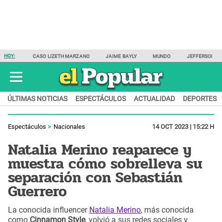
HOY:
CASO LIZETH MARZANO
JAIME BAYLY
MUNDO
JEFFERSON F
ÚLTIMAS NOTICIAS
ESPECTÁCULOS
ACTUALIDAD
DEPORTES
Espectáculos
Nacionales
14 OCT 2023 | 15:22 H
Natalia Merino reaparece y
muestra cómo sobrelleva su
separación con Sebastián
Guerrero
La conocida influencer
Natalia Merino
, más conocida
como
Cinnamon Style
, volvió a sus redes sociales y