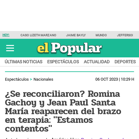
HOY:
CASO LIZETH MARZANO
JAIME BAYLY
MUNDO
JEFFERSON F
ÚLTIMAS NOTICIAS
ESPECTÁCULOS
ACTUALIDAD
DEPORTES
Espectáculos
Nacionales
06 OCT 2023 | 10:29 H
¿Se reconciliaron? Romina
Gachoy y Jean Paul Santa
María reaparecen del brazo
en terapia: "Estamos
contentos"