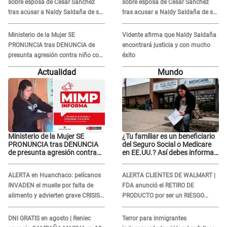
sobre esposa de César Sánchez
sobre esposa de César Sánchez
tras acusar a Naldy Saldaña de ser
tras acusar a Naldy Saldaña de ser
PAREJA del músico: "Lo dejo en
PAREJA del músico: "Lo dejo en
manos de la justicia"
manos de la justicia"
Ministerio de la Mujer SE
Vidente afirma que Naldy Saldaña
PRONUNCIA tras DENUNCIA de
encontrará justicia y con mucho
presunta agresión contra niño con
éxito
autismo en Surco
Actualidad
Mundo
Ministerio de la Mujer SE
¿Tu familiar es un beneficiario
PRONUNCIA tras DENUNCIA
del Seguro Social o Medicare
de presunta agresión contra
en EE.UU.? Así debes informar
niño con autismo en Surco
sobre su muerte para EVITAR
COBROS
ALERTA en Huanchaco: pelícanos
ALERTA CLIENTES DE WALMART |
INVADEN el muelle por falta de
FDA anunció el RETIRO DE
alimento y advierten grave CRISIS
PRODUCTO por ser un RIESGO
en el mar
MORTAL para consumidores: ¿Cuál
es?
DNI GRATIS en agosto | Reniec
Terror para inmigrantes