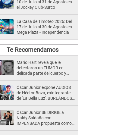
10 de Julio al 31 de Agosto en
el Jockey Club-Surco
La Casa de Timoteo 2026: Del
17 de Julio al 30 de Agosto en
Mega Plaza - Independencia
Te Recomendamos
Mario Hart revela que le
detectaron un TUMOR en
delicada parte del cuerpo y
expone diagnóstico: "Dolores
muy fuertes..."
Óscar Junior expone AUDIOS
de Héctor Boza, exintegrante
de 'La Bella Luz', BURLÁNDOSE
de Anely Dávila tras acusarlo
de maltrato: "Grábame..."
Óscar Junior SE DIRIGE a
Naldy Saldaña con
IMPENSADA propuesta como
nuevo líder de 'La Bella Luz' tras
denuncia: "Otro tipo de ley..."