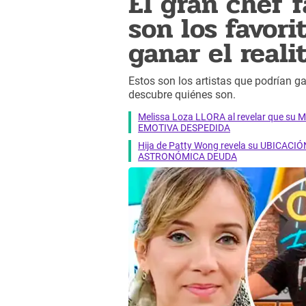
El gran chef 
son los favori
ganar el reali
Estos son los artistas que podrían g
descubre quiénes son.
Melissa Loza LLORA al revelar que su M
EMOTIVA DESPEDIDA
Hija de Patty Wong revela su UBICACIÓN
ASTRONÓMICA DEUDA