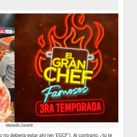
Mariella Zanetti.
o debería estar ahí (en 'EGCF'). Al contrario, ¿tú te