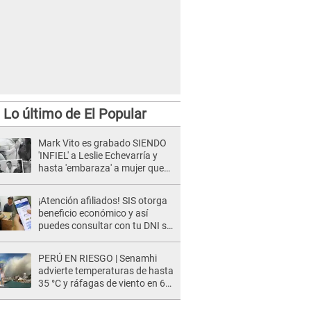
Lo último de El Popular
Mark Vito es grabado SIENDO
'INFIEL' a Leslie Echevarría y
hasta 'embaraza' a mujer que
sería su AMANTE: "¡Eres un
desgraciado! "
¡Atención afiliados! SIS otorga
beneficio económico y así
puedes consultar con tu DNI si
te corresponde
PERÚ EN RIESGO | Senamhi
advierte temperaturas de hasta
35 °C y ráfagas de viento en 6
regiones del país