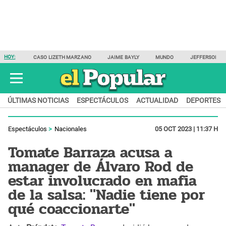
HOY:
CASO LIZETH MARZANO
JAIME BAYLY
MUNDO
JEFFERSON F
ÚLTIMAS NOTICIAS
ESPECTÁCULOS
ACTUALIDAD
DEPORTES
Espectáculos
Nacionales
05 OCT 2023 | 11:37 H
Tomate Barraza acusa a
manager de Álvaro Rod de
estar involucrado en mafia
de la salsa: "Nadie tiene por
qué coaccionarte"