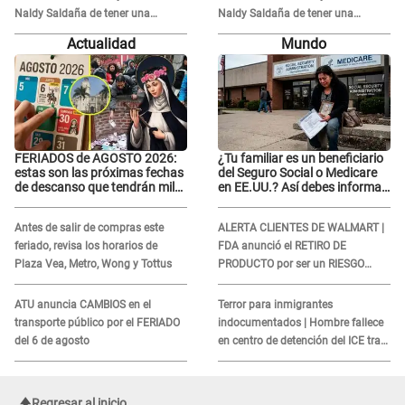
Naldy Saldaña de tener una
Naldy Saldaña de tener una
relación con él y otros integrantes
relación con él y otros integrantes
Actualidad
Mundo
FERIADOS de AGOSTO 2026:
¿Tu familiar es un beneficiario
estas son las próximas fechas
del Seguro Social o Medicare
de descanso que tendrán miles
en EE.UU.? Así debes informar
de peruanos
sobre su muerte para EVITAR
COBROS
Antes de salir de compras este
ALERTA CLIENTES DE WALMART |
feriado, revisa los horarios de
FDA anunció el RETIRO DE
Plaza Vea, Metro, Wong y Tottus
PRODUCTO por ser un RIESGO
MORTAL para consumidores: ¿Cuál
es?
ATU anuncia CAMBIOS en el
Terror para inmigrantes
transporte público por el FERIADO
indocumentados | Hombre fallece
del 6 de agosto
en centro de detención del ICE tras
sufrir una "emergencia médica"
Regresar al inicio