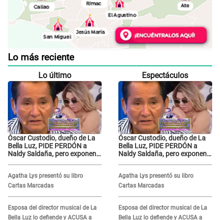
Lo más reciente
Lo último
Espectáculos
Óscar Custodio, dueño de La
Óscar Custodio, dueño de La
Bella Luz, PIDE PERDÓN a
Bella Luz, PIDE PERDÓN a
Naldy Saldaña, pero exponen
Naldy Saldaña, pero exponen
audio donde le reclama por
audio donde le reclama por
VIDEOS: "No hay necesidad de
VIDEOS: "No hay necesidad de
Agatha Lys presentó su libro
Agatha Lys presentó su libro
grabar"
grabar"
Cartas Marcadas
Cartas Marcadas
Esposa del director musical de La
Esposa del director musical de La
Bella Luz lo defiende y ACUSA a
Bella Luz lo defiende y ACUSA a