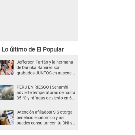
Lo último de El Popular
Jefferson Farfán y la hermana
de Darinka Ramírez son
grabados JUNTOS en ausencia
de Xiomy Kanashiro: "Siempre
va acompañada..."
PERÚ EN RIESGO | Senamhi
advierte temperaturas de hasta
35 °C y ráfagas de viento en 6
regiones del país
¡Atención afiliados! SIS otorga
beneficio económico y así
puedes consultar con tu DNI si
te corresponde