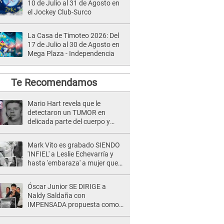
10 de Julio al 31 de Agosto en
el Jockey Club-Surco
La Casa de Timoteo 2026: Del
17 de Julio al 30 de Agosto en
Mega Plaza - Independencia
Te Recomendamos
Mario Hart revela que le
detectaron un TUMOR en
delicada parte del cuerpo y
expone diagnóstico: "Dolores
muy fuertes..."
Mark Vito es grabado SIENDO
'INFIEL' a Leslie Echevarría y
hasta 'embaraza' a mujer que
sería su AMANTE: "¡Eres un
desgraciado! "
Óscar Junior SE DIRIGE a
Naldy Saldaña con
IMPENSADA propuesta como
nuevo líder de 'La Bella Luz' tras
denuncia: "Otro tipo de ley..."