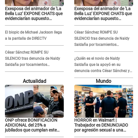
Exesposa del animador de 'La
Exesposa del animador de 'La
Bella Luz' EXPONE CHATS que
Bella Luz' EXPONE CHATS que
evidenciarían supuesto
evidenciarían supuesto
romance clandestino con
romance clandestino con
Naldy Saldaña, pese a tener
Naldy Saldaña, pese a tener
El biopic de Michael Jackson llega
César Sánchez ROMPE SU
pareja
pareja
a la pantalla de DIRECTV
SILENCIO tras denuncia de Naldy
Saldaña por tocamientos
indebidos: "Pido respetar la
César Sánchez ROMPE SU
presunción de inocencia"
SILENCIO tras denuncia de Naldy
¿Quién es el novio de Naldy
Saldaña por tocamientos
Saldaña que la apoyó en su
indebidos: "Pido respetar la
denuncia contra César Sánchez y
presunción de inocencia"
confrontó al dueño de 'La Bella
Actualidad
Mundo
Luz'?
ONP ofrece BONIFICACIÓN
HORROR en Walmart |
ADICIONAL del 25% a
Trabajador es DENUNCIADO
jubilados que cumplan este
por agresión sexual a una
REQUISITO: revisa si accedes
cliente y su respuesta