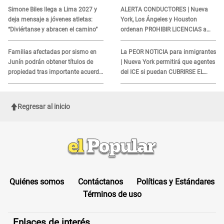
aquí
INDIGNÓ A TODOS
Simone Biles llega a Lima 2027 y
ALERTA CONDUCTORES | Nueva
deja mensaje a jóvenes atletas:
York, Los Ángeles y Houston
“Diviértanse y abracen el camino”
ordenan PROHIBIR LICENCIAS a
quienes no presenten ESTE
DOCUMENTO
Familias afectadas por sismo en
La PEOR NOTICIA para inmigrantes
Junín podrán obtener títulos de
| Nueva York permitirá que agentes
propiedad tras importante acuerdo
del ICE si puedan CUBRIRSE EL
de Cofopri
ROSTRO
Regresar al inicio
Quiénes somos
Contáctanos
Políticas y Estándares
Términos de uso
Enlaces de interés