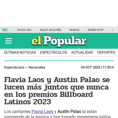
HOY:
PLAZA VEA
NALDY SALDAÑA
MUNDO
MARIO HART
SAM
ÚLTIMAS NOTICIAS
ESPECTÁCULOS
ACTUALIDAD
DEPORTES
Espectáculos
Nacionales
04 OCT 2023 | 11:35 H
Flavia Laos y Austin Palao se
lucen más juntos que nunca
en los premios Billboard
Latinos 2023
Los cantantes
Flavia Laos
y
Austin Palao
la están
rompiendo en la música y han logrado presentarse juntos